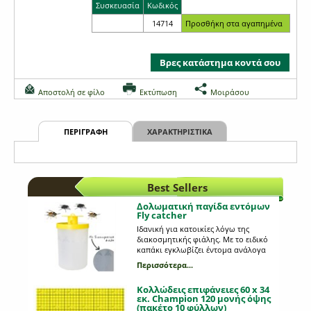
Συσκευασία
Κωδικός
14714
Βρες κατάστημα κοντά σου
Αποστολή σε φίλο
Εκτύπωση
Μοιράσου
ΠΕΡΙΓΡΑΦΗ
ΧΑΡΑΚΤΗΡΙΣΤΙΚΑ
Best Sellers
Δολωματική παγίδα εντόμων
Fly catcher
Ιδανική για κατοικίες λόγω της
διακοσμητικής φιάλης. Με το ειδικό
καπάκι εγκλωβίζει έντομα ανάλογα
με το έκαστοτε δόλωμα.
Περισσότερα...
Κολλώδεις επιφάνειες 60 x 34
εκ. Champion 120 μονής όψης
(πακέτο 10 φύλλων)