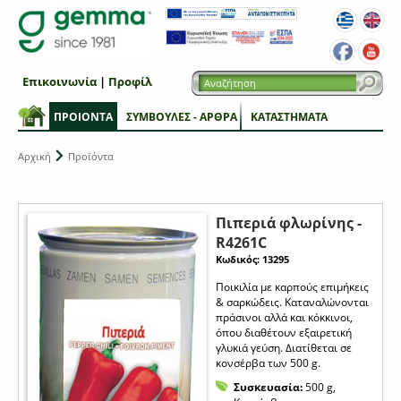
Επικοινωνία
|
Προφίλ
ΠΡΟΙΟΝΤΑ
ΣΥΜΒΟΥΛΕΣ - ΑΡΘΡΑ
ΚΑΤΑΣΤΗΜΑΤΑ
Αρχική
Προϊόντα
Πιπεριά φλωρίνης -
R4261C
Κωδικός: 13295
Ποικιλία με καρπούς επιμήκεις
& σαρκώδεις. Καταναλώνονται
πράσινοι αλλά και κόκκινοι,
όπου διαθέτουν εξαιρετική
γλυκιά γεύση. Διατίθεται σε
κονσέρβα των 500 g.
Συσκευασία:
500 g,