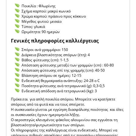
Ποικιλία : Φλωρίνης
Σχήμα καρπού: μακρύ κωνικό
Χρώμα καρπού: πράσινο προς κόκκινο
Μέγεθος φυτού: μεσαίο
Τύπος: γλυκιά
Ωριμότητα: 90 ημερών
Γενικές πληροφορίες καλλιέργειας
Σπόροι ανά γραμμάριο: 150
Διάρκεια βλαστικότητας σπόρων (έτη): 4
Βάθος φύτευσης (cm): 1-1,5
Απόσταση φύτευσης μεταξύ των γραμμών (cm) : 60-80
Απόσταση φύτευσης επί της γραμμής (cm): 40-50
Βλάστηση σπόρου σε ημέρες: 12-15
Ενδεικτική θερμοκρασία ανάπτυξης: 24-28 o C
Ποσότητα φύτευσης ανά τετραγωνικό (g): 0,3-0,5
Ενδεικτική απόδοση ανά τετραγωνικό (kg): 3
Πρόκειται για απλή ποικιλία σπόρου. Μπορείτε να κρατήσετε
σπόρους από τα φυτά και να τους σπείρετε.
Η συσκευασία γίνεται με εγγύηση διασφάλισης ποιότητας και όλες
οι συσκευασίες έχουν ημερομηνία λήξης.
Ο αεροστεγώς κλεισμένος φάκελος αλουμινίου σας εγγυάται τη
βλαστικότητα/φυτρωτικότητα των σπόρων.
Οι πληροφορίες της καλλιέργειας είναι ενδεικτικές. Μπορεί να
υπάρχουν πιθανές αποκλίσεις από τις παραπάνω πληροφορίες.