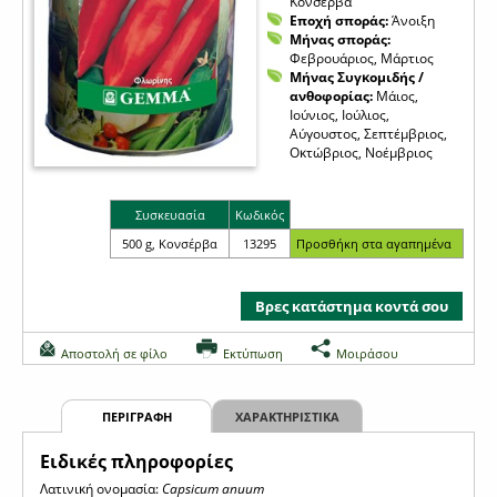
Κονσέρβα
Εποχή σποράς:
Άνοιξη
Μήνας σποράς:
Φεβρουάριος, Μάρτιος
Μήνας Συγκομιδής /
ανθοφορίας:
Μάιος,
Ιούνιος, Ιούλιος,
Αύγουστος, Σεπτέμβριος,
Οκτώβριος, Νοέμβριος
Συσκευασία
Κωδικός
500 g, Κονσέρβα
13295
Βρες κατάστημα κοντά σου
Αποστολή σε φίλο
Εκτύπωση
Μοιράσου
ΠΕΡΙΓΡΑΦΗ
ΧΑΡΑΚΤΗΡΙΣΤΙΚΑ
Eιδικές πληροφορίες
Λατινική ονομασία:
Capsicum anuum