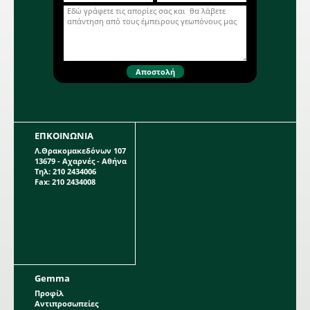
οποίου μπορεί να φτάσει τα 1 μέτρο.
Η κάθε συσκευασία περιέχει 1
βολβό.
ΕΠΚΟΙΝΩΝΙΑ
Λ.Θρακομακεδόνων 107
13679 - Αχαρνές - Αθήνα
Τηλ: 210 2434006
Fax: 210 2434008
Gemma
Προφίλ
Αντιπροσωπείες