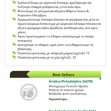
Εμπλουτίζουμε με οργανικό λίπασμα, φρεζάρουμε και
πιέζουμε ελαφρά ρολάροντας μ ένα κύλινδρο.
Φυτεύουμε σε ηπειρωτικά κλίματα Μάρτιο-Ιούνιο &
Αύγουστο-Οκτώβριο.
Χρησιμοποιούμε λίπασμα πλούσιο σε φώσφορο και μετά το
πρώτο κούρεμα λιπαίνουμε με οργανικό λίπασμα πλούσιο σε
άζωτο-φώσφορο-κάλιο βραδείας αποδέσμευσης ανά τρεις
μήνες.
Αφού προετοιμαστεί το έδαφος κατανέμουμε το σπόρο
σταυρωτά.
Διατηρούμε το έδαφος υγρό ώστε να ενθαρρύνουμε τη
βλάστηση.
Ποσότητα φύτευσης με σπαρτική μηχανή (g/m2): 15
Ποσότητα φύτευσης με το χέρι (g/m2) : 25
Best Sellers
Ντάλια Philadelphia 234705
Μονόχρωμη Ποικιλία Υβρίδιο
Ντάλιας σε κόκκινο χρώμα.
Βολβώδες φυτό ανοιξιάτικης
φύτευσης το ύψος του οποίου
Περισσότερα...
μπορεί να φτάσει το 1 μέτρο. Η κάθε
συσκευασία περιέχει 1 βολβό.
Τουλίπα Toronto double 5412