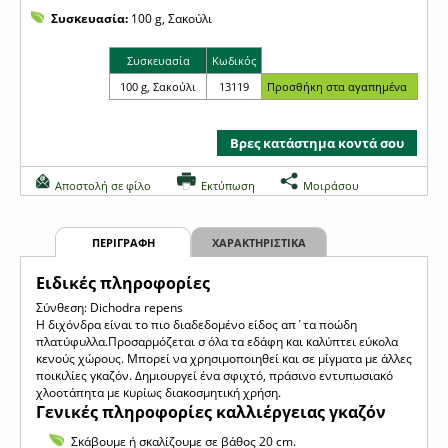
Συσκευασία:
100 g, Σακούλι
Συσκευασία
Κωδικός
100 g, Σακούλι
13119
Βρες κατάστημα κοντά σου
Αποστολή σε φίλο
Εκτύπωση
Μοιράσου
ΠΕΡΙΓΡΑΦΗ
ΧΑΡΑΚΤΗΡΙΣΤΙΚΑ
Eιδικές πληροφορίες
Σύνθεση: Dichodra repens
Η διχόνδρα είναι το πιο διαδεδομένο είδος απ΄τα ποώδη
πλατύφυλλα.Προσαρμόζεται σ όλα τα εδάφη και καλύπτει εύκολα
κενούς χώρους. Μπορεί να χρησιμοποιηθεί και σε μίγματα με άλλες
ποικιλίες γκαζόν. Δημιουργεί ένα σφιχτό, πράσινο εντυπωσιακό
χλοοτάπητα με κυρίως διακοσμητική χρήση.
Γενικές πληροφορίες καλλιέργειας γκαζόν
Σκάβουμε ή σκαλίζουμε σε βάθος 20 cm.