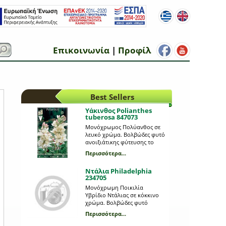
Επικοινωνία
|
Προφίλ
Best Sellers
Υάκινθος Polianthes
tuberosa 847073
Μονόχρωμος Πολύανθος σε
λευκό χρώμα. Βολβώδες φυτό
ανοιξιάτικης φύτευσης το
ύψος του οποίου μπορεί να
Περισσότερα...
φτάσει τα 0,75 μέτρα. Η κάθε
συσκευασία περιέχει 3
Ντάλια Philadelphia
βολβούς.
234705
Μονόχρωμη Ποικιλία
Υβρίδιο Ντάλιας σε κόκκινο
χρώμα. Βολβώδες φυτό
ανοιξιάτικης φύτευσης το
Περισσότερα...
ύψος του οποίου μπορεί να
φτάσει το 1 μέτρο. Η κάθε