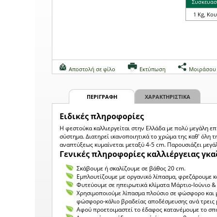
Συσκευασ
1 Kg, Κου
Αποστολή σε φίλο
Εκτύπωση
Μοιράσου
ΠΕΡΙΓΡΑΦΗ
ΧΑΡΑΚΤΗΡΙΣΤΙΚΑ
Eιδικές πληροφορίες
Η φεστούκα καλλιεργείται στην Ελλάδα με πολύ μεγάλη επι
σύστημα. Διατηρεί ικανοποιητικά το χρώμα της καθ' όλη τ
αναπτύξεως κυμαίνεται μεταξύ 4-5 cm. Παρουσιάζει μεγά
Γενικές πληροφορίες καλλιέργειας γκα
Σκάβουμε ή σκαλίζουμε σε βάθος 20 cm.
Εμπλουτίζουμε με οργανικό λίπασμα, φρεζάρουμε κα
Φυτεύουμε σε ηπειρωτικά κλίματα Μάρτιο-Ιούνιο 
Χρησιμοποιούμε λίπασμα πλούσιο σε φώσφορο και μ
φώσφορο-κάλιο βραδείας αποδέσμευσης ανά τρεις 
Αφού προετοιμαστεί το έδαφος κατανέμουμε το σπ