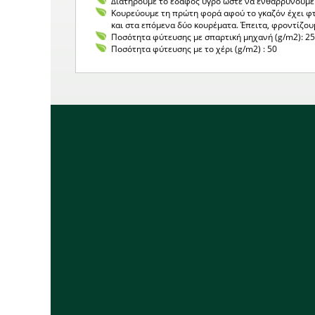
Διατηρούμε το έδαφος υγρό ώστε να ενθαρρύνουμε
Κουρεύουμε τη πρώτη φορά αφού το γκαζόν έχει φτ
και στα επόμενα δύο κουρέματα. Έπειτα, φροντίζου
Ποσότητα φύτευσης με σπαρτική μηχανή (g/m2): 25
Ποσότητα φύτευσης με το χέρι (g/m2) : 50