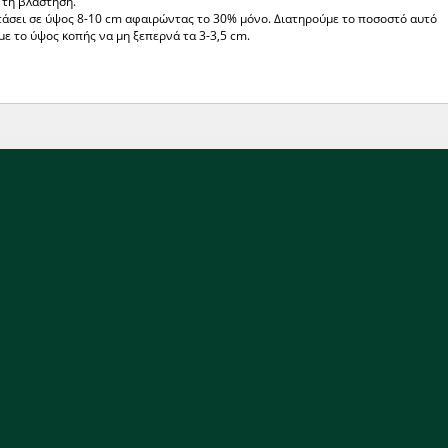
 τη βλάστηση.
άσει σε ύψος 8-10 cm αφαιρώντας το 30% μόνο. Διατηρούμε το ποσοστό αυτό
με το ύψος κοπής να μη ξεπερνά τα 3-3,5 cm.