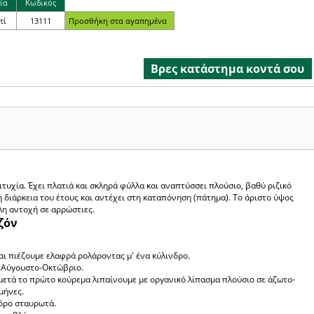
ία
Κωδικός
τί
13111
Βρες κατάστημα κοντά σου
τυχία. Έχει πλατιά και σκληρά φύλλα και αναπτύσσει πλούσιο, βαθύ ριζικό
η διάρκεια του έτους και αντέχει στη καταπόνηση (πάτημα). Το άριστο ύψος
λη αντοχή σε αρρώστιες.
ζόν
ι πιέζουμε ελαφρά ρολάροντας μ' ένα κύλινδρο.
& Αύγουστο-Οκτώβριο.
ετά το πρώτο κούρεμα λιπαίνουμε με οργανικό λίπασμα πλούσιο σε άζωτο-
μήνες.
όρο σταυρωτά.