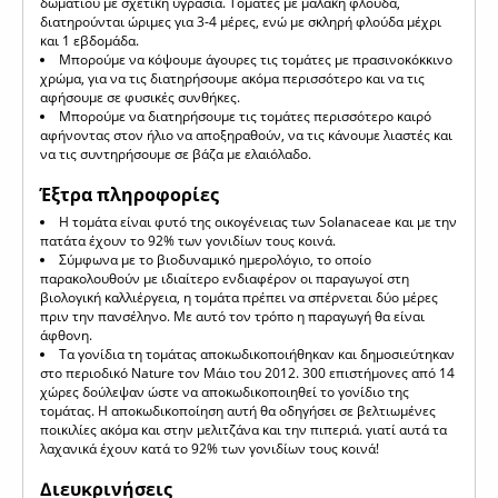
δωματίου με σχετική υγρασία. Τομάτες με μαλακή φλούδα,
διατηρούνται ώριμες για 3-4 μέρες, ενώ με σκληρή φλούδα μέχρι
και 1 εβδομάδα.
Μπορούμε να κόψουμε άγουρες τις τομάτες με πρασινοκόκκινο
χρώμα, για να τις διατηρήσουμε ακόμα περισσότερο και να τις
αφήσουμε σε φυσικές συνθήκες.
Μπορούμε να διατηρήσουμε τις τομάτες περισσότερο καιρό
αφήνοντας στον ήλιο να αποξηραθούν, να τις κάνουμε λιαστές και
να τις συντηρήσουμε σε βάζα με ελαιόλαδο.
Έξτρα πληροφορίες
Η τομάτα είναι φυτό της οικογένειας των Solanaceae και με την
πατάτα έχουν το 92% των γονιδίων τους κοινά.
Σύμφωνα με το βιοδυναμικό ημερολόγιο, το οποίο
παρακολουθούν με ιδιαίτερο ενδιαφέρον οι παραγωγοί στη
βιολογική καλλιέργεια, η τομάτα πρέπει να σπέρνεται δύο μέρες
πριν την πανσέληνο. Με αυτό τον τρόπο η παραγωγή θα είναι
άφθονη.
Τα γονίδια τη τομάτας αποκωδικοποιήθηκαν και δημοσιεύτηκαν
στο περιοδικό Nature τον Μάιο του 2012. 300 επιστήμονες από 14
χώρες δούλεψαν ώστε να αποκωδικοποιηθεί το γονίδιο της
τομάτας. Η αποκωδικοποίηση αυτή θα οδηγήσει σε βελτιωμένες
ποικιλίες ακόμα και στην μελιτζάνα και την πιπεριά. γιατί αυτά τα
λαχανικά έχουν κατά το 92% των γονιδίων τους κοινά!
Διευκρινήσεις