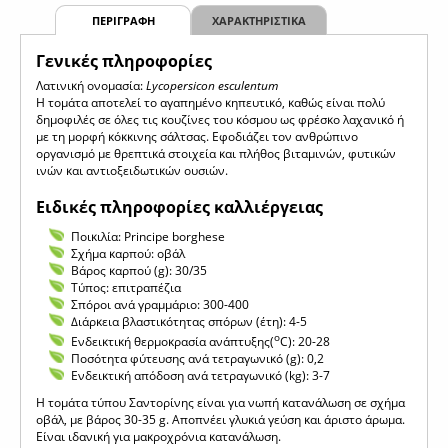
ΠΕΡΙΓΡΑΦΗ
ΧΑΡΑΚΤΗΡΙΣΤΙΚΑ
Γενικές πληροφορίες
Λατινική ονομασία:
Lycopersicon esculentum
Η τομάτα αποτελεί το αγαπημένο κηπευτικό, καθώς είναι πολύ
δημοφιλές σε όλες τις κουζίνες του κόσμου ως φρέσκο λαχανικό ή
με τη μορφή κόκκινης σάλτσας. Εφοδιάζει τον ανθρώπινο
οργανισμό με θρεπτικά στοιχεία και πλήθος βιταμινών, φυτικών
ινών και αντιοξειδωτικών ουσιών.
Ειδικές πληροφορίες καλλιέργειας
Ποικιλία: Principe borghese
Σχήμα καρπού: οβάλ
Βάρος καρπού (g): 30/35
Τύπος: επιτραπέζια
Σπόροι ανά γραμμάριο: 300-400
Διάρκεια βλαστικότητας σπόρων (έτη): 4-5
ο
Ενδεικτική θερμοκρασία ανάπτυξης(
C): 20-28
Ποσότητα φύτευσης ανά τετραγωνικό (g): 0,2
Ενδεικτική απόδοση ανά τετραγωνικό (kg): 3-7
Η τομάτα τύπου Σαντορίνης είναι για νωπή κατανάλωση σε σχήμα
οβάλ, με βάρος 30-35 g. Αποπνέει γλυκιά γεύση και άριστο άρωμα.
Είναι ιδανική για μακροχρόνια κατανάλωση.