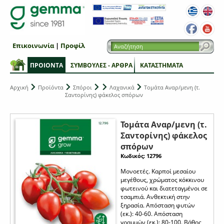
Επικοινωνία
|
Προφίλ
ΠΡΟΙΟΝΤΑ
ΣΥΜΒΟΥΛΕΣ - ΑΡΘΡΑ
ΚΑΤΑΣΤΗΜΑΤΑ
Αρχική
Προϊόντα
Σπόροι
Λαχανικά
Τομάτα Αναρ/μενη (τ.
Σαντορίνης) φάκελος σπόρων
Τομάτα Αναρ/μενη (τ.
Σαντορίνης) φάκελος
σπόρων
Κωδικός: 12796
Μονοετές. Καρποί μεσαίου
μεγέθους, χρώματος κόκκινου
φωτεινού και διατεταγμένοι σε
τσαμπιά. Ανθεκτική στην
ξηρασία. Απόσταση φυτών
(εκ.): 40-60. Απόσταση
γραμμών (εκ.): 80-100. Βάθος