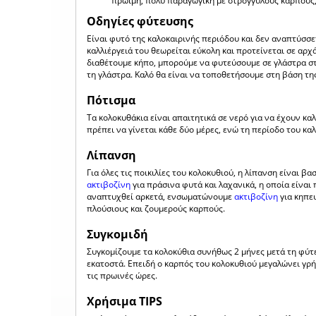
πρώιμη, πολύ παραγωγική με στρογγυλούς καρπούς,
Οδηγίες φύτευσης
Είναι φυτό της καλοκαιρινής περιόδου και δεν αναπτύσσε
καλλιέργειά του θεωρείται εύκολη και προτείνεται σε αρχ
διαθέτουμε κήπο, μπορούμε να φυτεύσουμε σε γλάστρα στ
τη γλάστρα. Καλό θα είναι να τοποθετήσουμε στη βάση τ
Πότισμα
Τα κολοκυθάκια είναι απαιτητικά σε νερό για να έχουν κα
πρέπει να γίνεται κάθε δύο μέρες, ενώ τη περίοδο του καλ
Λίπανση
Για όλες τις ποικιλίες του κολοκυθιού, η λίπανση είναι β
ακτιβοζίνη
για πράσινα φυτά και λαχανικά, η οποία είναι
αναπτυχθεί αρκετά, ενσωματώνουμε
ακτιβοζίνη
για κηπε
πλούσιους και ζουμερούς καρπούς.
Συγκομιδή
Συγκομίζουμε τα κολοκύθια συνήθως 2 μήνες μετά τη φύτε
εκατοστά. Επειδή ο καρπός του κολοκυθιού μεγαλώνει γρήγ
τις πρωινές ώρες.
Χρήσιμα TIPS