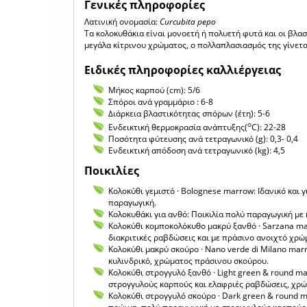
Γενικές πληροφορίες
Λατινική ονομασία:
Curcubita pepo
Τα κολοκυθάκια είναι μονοετή ή πολυετή φυτά και οι βλαστ
μεγάλα κίτρινου χρώματος, ο πολλαπλασιασμός της γίνετα
Ειδικές πληροφορίες καλλιέργειας
Μήκος καρπού (cm): 5/6
Σπόροι ανά γραμμάριο : 6-8
Διάρκεια βλαστικότητας σπόρων (έτη): 5-6
ο
Ενδεικτική θερμοκρασία ανάπτυξης(
C): 22-28
Ποσότητα φύτευσης ανά τετραγωνικό (g): 0,3- 0,4
Ενδεικτική απόδοση ανά τετραγωνικό (kg): 4,5
Ποικιλίες
Κολοκύθι γεμιστό · Bolognese marrow: Ιδανικό και γ
παραγωγική.
Κολοκυθάκι για ανθό: Ποικιλία πολύ παραγωγική μ
Κολοκύθι κομποκολόκυθο μακρύ ξανθό · Sarzana mar
διακριτικές ραβδώσεις και με πράσινο ανοιχτό χρώ
Κολοκύθι μακρύ σκούρο · Nano verde di Milano ma
κυλινδρικό, χρώματος πράσινου σκούρου.
Κολοκύθι στρογγυλό ξανθό · Light green & round mar
στρογγυλούς καρπούς και ελαφριές ραβδώσεις, χρώ
Κολοκύθι στρογγυλό σκούρο · Dark green & round ma