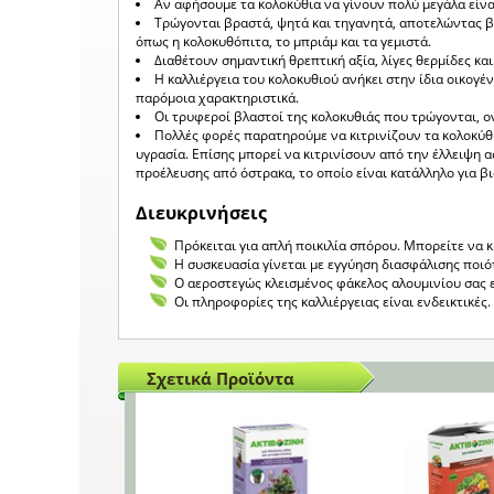
Αν αφήσουμε τα κολοκύθια να γίνουν πολύ μεγάλα είναι
Τρώγονται βραστά, ψητά και τηγανητά, αποτελώντας β
όπως η κολοκυθόπιτα, το μπριάμ και τα γεμιστά.
Διαθέτουν σημαντική θρεπτική αξία, λίγες θερμίδες και
Η καλλιέργεια του κολοκυθιού ανήκει στην ίδια οικογέν
παρόμοια χαρακτηριστικά.
Οι τρυφεροί βλαστοί της κολοκυθιάς που τρώγονται, 
Πολλές φορές παρατηρούμε να κιτρινίζουν τα κολοκύθι
υγρασία. Επίσης μπορεί να κιτρινίσουν από την έλλειψη
προέλευσης από όστρακα, το οποίο είναι κατάλληλο για βι
Διευκρινήσεις
Πρόκειται για απλή ποικιλία σπόρου. Μπορείτε να 
Η συσκευασία γίνεται με εγγύηση διασφάλισης ποιό
Ο αεροστεγώς κλεισμένος φάκελος αλουμινίου σας 
Οι πληροφορίες της καλλιέργειας είναι ενδεικτικέ
Σχετικά Προϊόντα