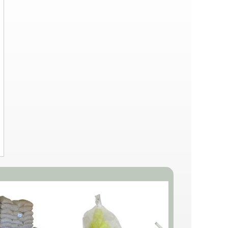
60. Anthriscus cerefolium.
0075