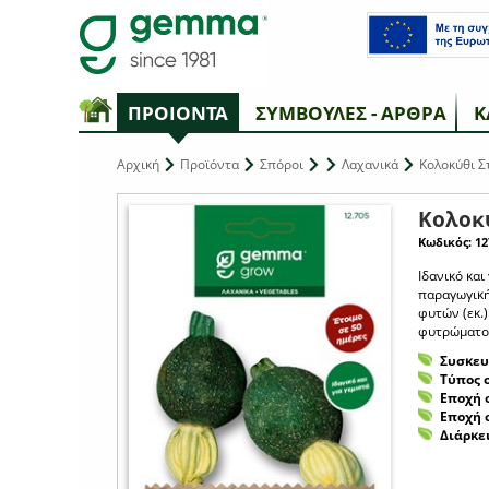
ΠΡΟΙΟΝΤΑ
ΣΥΜΒΟΥΛΕΣ - ΑΡΘΡΑ
Κ
Αρχική
Προϊόντα
Σπόροι
Λαχανικά
Κολοκύθι Σ
Κολοκ
Κωδικός: 12
Ιδανικό και
παραγωγική
φυτών (εκ.)
φυτρώματος:
Συσκευ
Τύπος 
Εποχή 
Εποχή 
Διάρκε