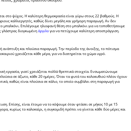
 λείους, χρώματος πράσινου σκούρου.
ται στο ψύχος. Η καλύτερη θερμοκρασία είναι γύρω στους 22 βαθμούς. Η
άριους καλλιεργητές, καθώς δίνει μεγάλη και γρήγορη παραγωγή. Αν δεν
ο μπαλκόνι. Επιλέγουμε ηλιοφανή θέση στο μπαλκόνι για να τοποθετήσουμε
ης γλάστρας διογκωμένη
άργιλο
για να πετύχουμε καλύτερη αποστράγγιση.
λή ανάπτυξη και πλούσια παραγωγή. Την περίοδο της άνοιξης, το πότισμα
οκαιριού χρειάζεται κάθε μέρα, για να διατηρείται το χώμα υγρό.
ασική εργασία, γιατί χρειάζεται πολλά θρεπτικά στοιχεία. Ενσωματώνουμε
 πλούσια σε άζωτο, κάθε 20 ημέρες. Όταν τα φυτά του κολοκυθιού πλέον έχουν
υτικά, καθώς είναι πλούσια σε κάλιο, το οποίο συμβάλει στη παραγωγή για
υση. Επίσης, είναι έτοιμο να το κόψουμε όταν φτάσει σε μήκος 10 με 15
ορα, κυρίως το καλοκαίρι, η συγκομιδή πρέπει να γίνεται κάθε δύο μέρες και