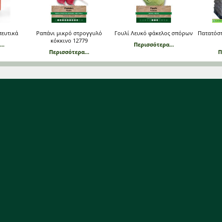
πευτικά
Ραπάνι μικρό στρογγυλό
Γουλί Λευκό φάκελος σπόρων
Πατατόσ
κόκκινο 12779
..
Περισσότερα...
Περισσότερα...
Π