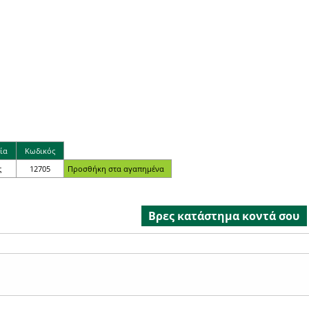
ία
Κωδικός
ς
12705
Βρες κατάστημα κοντά σου