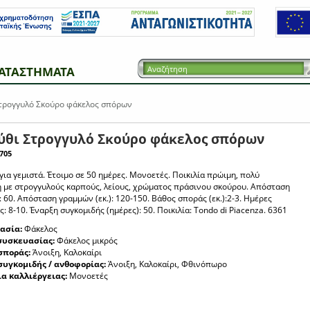
ΑΤΑΣΤΗΜΑΤΑ
τρογγυλό Σκούρο φάκελος σπόρων
ύθι Στρογγυλό Σκούρο φάκελος σπόρων
705
 για γεμιστά. Έτοιμο σε 50 ημέρες. Μονοετές. Ποικιλία πρώιμη, πολύ
 με στρογγυλούς καρπούς, λείους, χρώματος πράσινου σκούρου. Απόσταση
: 60. Απόσταση γραμμών (εκ.): 120-150. Βάθος σποράς (εκ.):2-3. Ημέρες
 8-10. Έναρξη συγκομιδής (ημέρες): 50. Ποικιλία: Tondo di Piacenza. 6361
ασία:
Φάκελος
συσκευασίας:
Φάκελος μικρός
σποράς:
Άνοιξη, Καλοκαίρι
συγκομιδής / ανθοφορίας:
Άνοιξη, Καλοκαίρι, Φθινόπωρο
ια καλλιέργειας:
Μονοετές