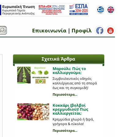
Επικοινωνία
|
Προφίλ
Σχετικά Άρθρα
Μαρούλι: Πώς το
καλλιεργούμε;
Συμβουλευτικός οδηγός
καλλιέργειας από τη σπορά
έως και τη συγκομιδή!
Περισσότερα...
Κοκκάρι (βολβοί
κρεμμυδιού)! Πώς
καλλιεργείται;
Κρεμμύδια χλωρά ή ξερά,
γρήγορα & εύκολα!
Περισσότερα...