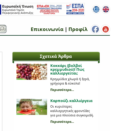
Επικοινωνία
|
Προφίλ
Σχετικά Άρθρα
Κοκκάρι (βολβοί
κρεμμυδιού)! Πώς
καλλιεργείται;
Κρεμμύδια χλωρά ή ξερά,
γρήγορα & εύκολα!
Περισσότερα...
Καρπούζι καλλιέργεια
Οι κυριότερες
καλλιεργητικές φροντίδες
για μια πλούσια συγκομιδή.
Περισσότερα...