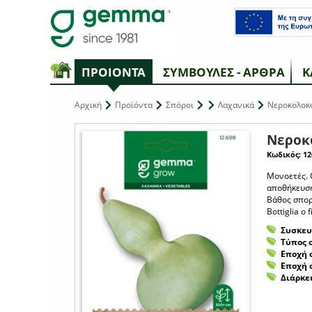
ΠΡΟΙΟΝΤΑ
ΣΥΜΒΟΥΛΕΣ - ΑΡΘΡΑ
Κ
Αρχική
Προϊόντα
Σπόροι
Λαχανικά
Νεροκολοκύ
Νεροκ
Κωδικός: 12
Μονοετές. 
αποθήκευση
Βάθος σπορά
Bottiglia o 
Συσκευ
Τύπος 
Εποχή 
Εποχή 
Διάρκε