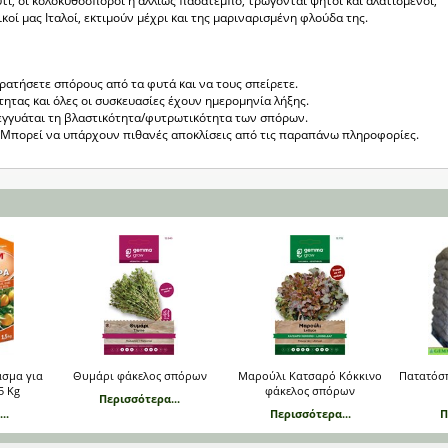
τι, οι κολοκυθόσποροι ή αλλιώς πασατέμπο, τρώγονται ψητοί και αλατισμένοι,
ικοί μας Ιταλοί, εκτιμούν μέχρι και της μαριναρισμένη φλούδα της.
κρατήσετε σπόρους από τα φυτά και να τους σπείρετε.
τητας και όλες οι συσκευασίες έχουν ημερομηνία λήξης.
εγγυάται τη βλαστικότητα/φυτρωτικότητα των σπόρων.
ς. Μπορεί να υπάρχουν πιθανές αποκλίσεις από τις παραπάνω πληροφορίες.
σμα για
Θυμάρι φάκελος σπόρων
Μαρούλι Κατσαρό Κόκκινο
Πατατόσ
5 Kg
φάκελος σπόρων
Περισσότερα...
..
Περισσότερα...
Π