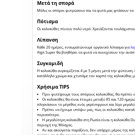
Μετά τη σπορά
Μόλις οι σπόροι φυτρώσουν και τα φυτά μας φτάσουν τα 
Πότισμα
Οι κολοκύθες πίνουν πολύ νερό. Χρειάζονται τουλάχιστον
Λίπανση
Κάθε 20 ημέρες, ενσωματώνουμε οργανικό λίπασμα για
λα
Algit Super θα βοηθήσει τα φυτά να συνεχίσουν την ανάπ
Συγκομιδή
Η κολοκύθα συγκομίζεται 4 με 5 μήνες μετά την φύτευση. 
κατάλληλο χρώμα και χτυπάμε τον καρπό της κολοκύθας με
Χρήσιμα TIPS
Πριν φυτέψουμε τους σπόρους κολοκύθας, θα πρέπει 
Οι κολοκύθες θα είναι έτοιμες μεταξύ 85 και 120 ημε
πλησιάσουν το μέγεθος ενός γκρέιπφρουτ και λίγο μεγαλύ
Πρέπει να έχουμε υπόψιν μας, πως οι κολοκύθες κατα
περισσότερο.
Η μεγαλύτερη κολοκύθα στη Ρωσία είναι η κολοκύθα D
περιοχή της Μόσχας.
Αν και ακούγεται παράξενο, δεν υπάρχει μέρος της κολ