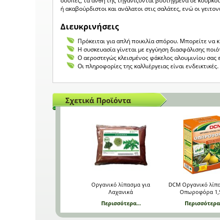
σούπες, τα άνθη της τηγανίζονται βουτηγμένα σε κουρκού
ή ακαβούρδιστοι και ανάλατοι στις σαλάτες, ενώ οι γειτον
Διευκρινήσεις
Πρόκειται για απλή ποικιλία σπόρου. Μπορείτε να 
Η συσκευασία γίνεται με εγγύηση διασφάλισης ποιό
Ο αεροστεγώς κλεισμένος φάκελος αλουμινίου σας 
Οι πληροφορίες της καλλιέργειας είναι ενδεικτικέ
Σχετικά Προϊόντα
Οργανικό λίπασμα για
DCM Οργανικό λίπα
Λαχανικά
Οπωροφόρα 1,
Περισσότερα...
Περισσότερα.