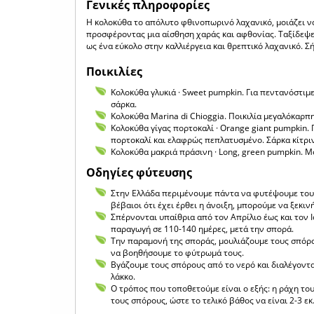
Γενικές πληροφορίες
Η κολοκύθα το απόλυτο φθινοπωρινό λαχανικό, μοιάζει να
προσφέροντας μια αίσθηση χαράς και αφθονίας. Ταξίδεψε
ως ένα εύκολο στην καλλιέργεια και θρεπτικό λαχανικό. Σ
Ποικιλίες
Κολοκύθα γλυκιά · Sweet pumpkin. Για πεντανόστιμ
σάρκα.
Κολοκύθα Marina di Chioggia. Ποικιλία μεγαλόκαρπη
Κολοκύθα γίγας πορτοκαλί · Orange giant pumpkin. 
πορτοκαλί και ελαφρώς πεπλατυσμένο. Σάρκα κίτριν
Κολοκύθα μακριά πράσινη · Long, green pumpkin. Μο
Οδηγίες φύτευσης
Στην Ελλάδα περιμένουμε πάντα να φυτέψουμε τους
βέβαιοι ότι έχει έρθει η άνοιξη, μπορούμε να ξεκι
Σπέρνονται υπαίθρια από τον Απρίλιο έως και τον Ιο
παραγωγή σε 110-140 ημέρες, μετά την σπορά.
Την παραμονή της σποράς, μουλιάζουμε τους σπόρο
να βοηθήσουμε το φύτρωμά τους.
Βγάζουμε τους σπόρους από το νερό και διαλέγοντας
λάκκο.
Ο τρόπος που τοποθετούμε είναι ο εξής: η ράχη του
τους σπόρους, ώστε το τελικό βάθος να είναι 2-3 ε