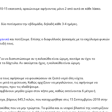
10-15 εκατοστά, αραιώνουμε αφήνοντας μόνο 2 από αυτά σε κάθε λάκκο.
 δύο ποτίσματα την εβδομάδα, δηλαδή κάθε 3-4 ημέρες.
χανικά
και ποτίζουμε. Επίσης ο διαφυλλικός ψεκασμός με το εκχύλισμα φυκιών
τυξή τους.
Για να διαπιστώσουμε αν η κολοκύθα είναι ώριμη, κοιτάμε αν έχει το
 τα δάχτυλα. Αν ακούγεται ήχος, η κολοκύθα είναι ώριμη.
να τους αφήσουμε να φουσκώσουν σε ζεστό νερό όλη νύχτα.
ρών μετά τη φύτευση. Καθώς αρχίζουν να μεγαλώνουν, τις αφήνουμε να
τερου, πριν τις κλαδέψουμε.
λαμβάνουν μεγάλο χώρο στον κήπο μας, καθώς εκτείνονται 6 μέτρα ή
usya, βάρους 645,5 κιλών, που καταχωρήθηκε στις 15 Σεπτεμβρίου 2018 στην
οκύθας που να μην τρώγεται. Τα φύλλα και οι νεαροί βλαστοί της νοστιμίζουν