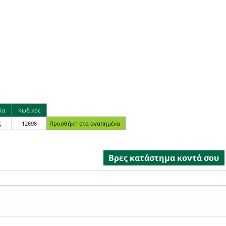
ία
Κωδικός
ς
12698
Βρες κατάστημα κοντά σου