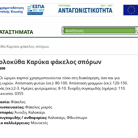
ΑΤΑΣΤΗΜΑΤΑ
θα Καρύκα φάκελος σπόρων
ολοκύθα Καρύκα φάκελος σπόρων
698
Οι ώριμοι καρποί χρησιμοποιούνται τόσο στη διακόσμηση, όσο και για
 υγρών. Απόσταση φυτών (εκ.): 80-100. Απόσταση γραμμών (εκ.): 120-150.
ς (εκ.):2-3. Ημέρες φυτρώματος: 8-10. Έναρξη συγκομιδής (ημέρες): 110.
fiascetto. 0355
ασία:
Φάκελος
συσκευασίας:
Φάκελος μικρός
σποράς:
Άνοιξη, Καλοκαίρι
συγκομιδής / ανθοφορίας:
Καλοκαίρι, Φθινόπωρο
ια καλλιέργειας:
Μονοετές