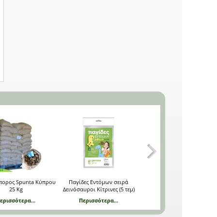
15-20. Έναρξη συγκομιδής
(ημέρες): 120. Origanum
vulgare. 0205
πορος Spunta Κύπρου
Παγίδες Εντόμων σειρά
Ύφασμα προστασίας καρπ
25 Kg
Δεινόσαυροι Κίτρινες (5 τεμ)
0,20 x 0,16 m
ερισσότερα...
Περισσότερα...
Περισσότερα...