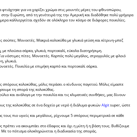
 φτιάχτηκε για να χαρίζει χρώμα στις μουντές μέρες του φθινοπώρου,
 στην Ευρώπη, από τη γενέτειρά της την Αμερική και διαδόθηκε πολύ γρήγορα
ήμερα καλλιεργείται σχεδόν σε ολόκληρο τον κόσμο σε διάφορες ποικιλίες.
ες σούπες. Μονοετές. Μακριά κολοκύθα με γλυκιά γεύση και κίτρινη-μπεζ
, με πλούσια σάρκα, γλυκιά, πορτοκαλί, εύκολα διατηρήσιμη.
Για νόστιμες πίτες. Μονοετές. Καρπός πολύ μεγάλος, στρογγυλός με φλοιό
η, γλυκιά.
νοετές. Ποικιλία με επιμήκη καρπό και πορτοκαλί σάρκα.
 σπόρους κολοκύθας, μόλις περάσει ο κίνδυνος παγετού. Μόλις είμαστε
νήσουμε τη σπορά της κολοκύθας.
ύλιο και ανάλογα με την ποικιλία και τις κλιματικές συνθήκες, μας δίνουν
υς της κολοκύθας σε ένα δοχείο με νερό ή διάλυμα φυκιών
Algit
super, ώστε
 τους πιο υγιείς και μεγάλους, ρίχνουμε 5 σπόρους περιμετρικά σε κάθε
ς πρέπει να ακουμπάει στο έδαφος και όχι η μύτη ή η βάση τους. Βυθίζουμε
κ. Με το πότισμα ολοκληρώνεται η διαδικασία της σποράς.