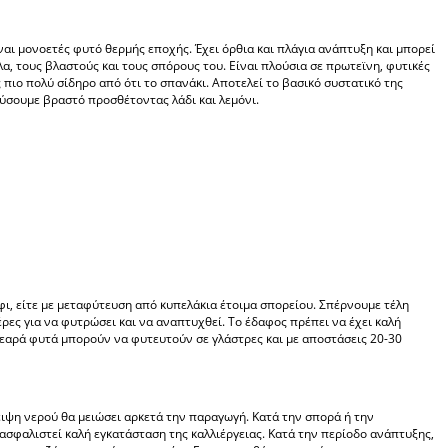
ναι μονοετές φυτό θερμής εποχής. Έχει όρθια και πλάγια ανάπτυξη και μπορεί
λλα, τους βλαστούς και τους σπόρους του. Είναι πλούσια σε πρωτεϊνη, φυτικές
ς πιο πολύ σίδηρο από ότι το σπανάκι. Αποτελεί το βασικό συστατικό της
ύσουμε βραστό προσθέτοντας λάδι και λεμόνι.
ι, είτε με μεταφύτευση από κυπελάκια έτοιμα σπορείου. Σπέρνουμε τέλη
ρες για να φυτρώσει και να αναπτυχθεί. Το έδαφος πρέπει να έχει καλή
 νεαρά φυτά μπορούν να φυτευτούν σε γλάστρες και με αποστάσεις 20-30
λειψη νερού θα μειώσει αρκετά την παραγωγή. Κατά την σπορά ή την
ξασφαλιστεί καλή εγκατάσταση της καλλιέργειας. Κατά την περίοδο ανάπτυξης,