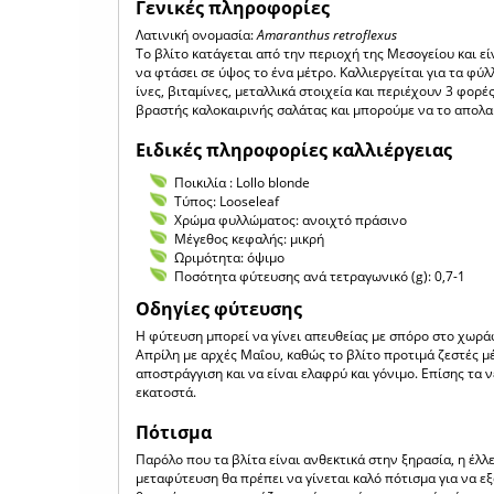
Γενικές πληροφορίες
Λατινική ονομασία:
Amaranthus retroflexus
Το βλίτο κατάγεται από την περιοχή της Μεσογείου και εί
να φτάσει σε ύψος το ένα μέτρο. Καλλιεργείται για τα φύ
ίνες, βιταμίνες, μεταλλικά στοιχεία και περιέχουν 3 φορέ
βραστής καλοκαιρινής σαλάτας και μπορούμε να το απολα
Ειδικές πληροφορίες καλλιέργειας
Ποικιλία : Lollo blonde
Τύπος: Looseleaf
Χρώμα φυλλώματος: ανοιχτό πράσινο
Μέγεθος κεφαλής: μικρή
Ωριμότητα: όψιμο
Ποσότητα φύτευσης ανά τετραγωνικό (g): 0,7-1
Οδηγίες φύτευσης
Η φύτευση μπορεί να γίνει απευθείας με σπόρο στο χωράφ
Απρίλη με αρχές Μαΐου, καθώς το βλίτο προτιμά ζεστές μέ
αποστράγγιση και να είναι ελαφρύ και γόνιμο. Επίσης τα
εκατοστά.
Πότισμα
Παρόλο που τα βλίτα είναι ανθεκτικά στην ξηρασία, η έλ
μεταφύτευση θα πρέπει να γίνεται καλό πότισμα για να ε