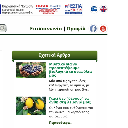
Επικοινωνία
|
Προφίλ
Σχετικά Άρθρα
Μυστικά για να
προστατέψουμε
βιολογικά τα σταφύλια
μας
Μία από τις αγαπημένες
καλλιέργειες, το αμπέλι, με
λίγη περιποίηση μας δίνει
πλούσια παραγωγή!
Περισσότερα...
Γιατί δεν "δένουν" τα
άνθη στη λεμονιά μου;
Οι λόγοι που ευθύνονται για
την αδυναμία καρπόδεσης
στη λεμονιά.
Περισσότερα...