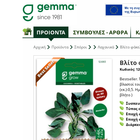
ΠΡΟΙΟΝΤΑ
ΣΥΜΒΟΥΛΕΣ - ΑΡΘΡΑ
Κ
Αρχική
Προϊόντα
Σπόροι
Λαχανικά
Βλίτο φάκε
Βλίτο
Κωδικός: 12
Bestseller.
βλαστοί του
(εκ.):0,5. 
βλήτο )
Συσκευ
Τύπος 
Εποχή 
Εποχή 
Διάρκε