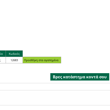
ία
Κωδικός
ς
12683
Βρες κατάστημα κοντά σου