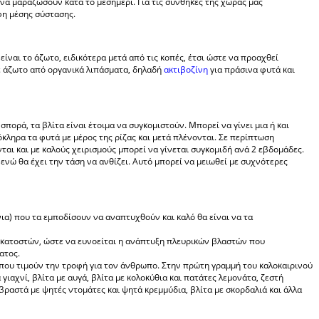
να μαραζώσουν κατά το μεσημέρι. Για τις συνθήκες της χώρας μας
φη μέσης σύστασης.
 είναι το άζωτο, ειδικότερα μετά από τις κοπές, έτσι ώστε να προαχθεί
ε άζωτο από οργανικά λιπάσματα, δηλαδή
ακτιβοζίνη
για πράσινα φυτά και
πορά, τα βλίτα είναι έτοιμα να συγκομιστούν. Μπορεί να γίνει μια ή και
όκληρα τα φυτά με μέρος της ρίζας και μετά πλένονται. Σε περίπτωση
ται και με καλούς χειρισμούς μπορεί να γίνεται συγκομιδή ανά 2 εβδομάδες.
 ενώ θα έχει την τάση να ανθίζει. Αυτό μπορεί να μειωθεί με συχνότερες
α) που τα εμποδίσουν να αναπτυχθούν και καλό θα είναι να τα
εκατοστών, ώστε να ευνοείται η ανάπτυξη πλευρικών βλαστών που
ατος.
 που τιμούν την τροφή για τον άνθρωπο. Στην πρώτη γραμμή του καλοκαιρινού
γιαχνί, βλίτα με αυγά, βλίτα με κολοκύθια και πατάτες λεμονάτα, ζεστή
βραστά με ψητές ντομάτες και ψητά κρεμμύδια, βλίτα με σκορδαλιά και άλλα