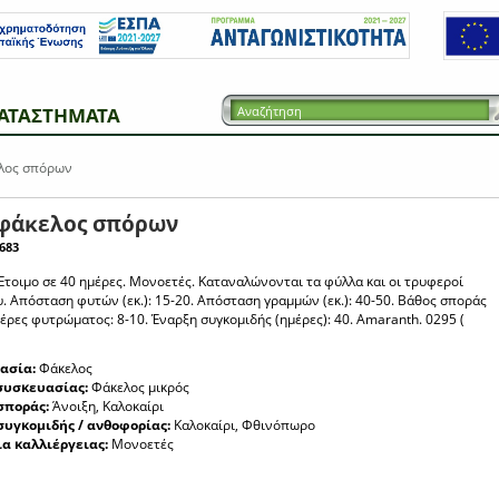
ΑΤΑΣΤΗΜΑΤΑ
λος σπόρων
 φάκελος σπόρων
683
 Έτοιμο σε 40 ημέρες. Μονοετές. Καταναλώνονται τα φύλλα και οι τρυφεροί
. Απόσταση φυτών (εκ.): 15-20. Απόσταση γραμμών (εκ.): 40-50. Βάθος σποράς
Ημέρες φυτρώματος: 8-10. Έναρξη συγκομιδής (ημέρες): 40. Amaranth. 0295 (
ασία:
Φάκελος
συσκευασίας:
Φάκελος μικρός
σποράς:
Άνοιξη, Καλοκαίρι
συγκομιδής / ανθοφορίας:
Καλοκαίρι, Φθινόπωρο
ια καλλιέργειας:
Μονοετές