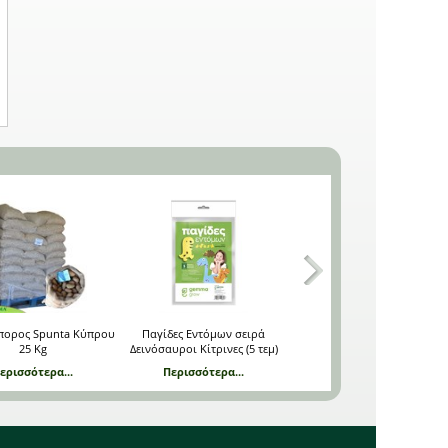
πορος Spunta Κύπρου
Παγίδες Εντόμων σειρά
Χώμα για Οξύφιλα φυτά
25 Kg
Δεινόσαυροι Κίτρινες (5 τεμ)
Vivimus 40 L DCM
ερισσότερα...
Περισσότερα...
Περισσότερα...