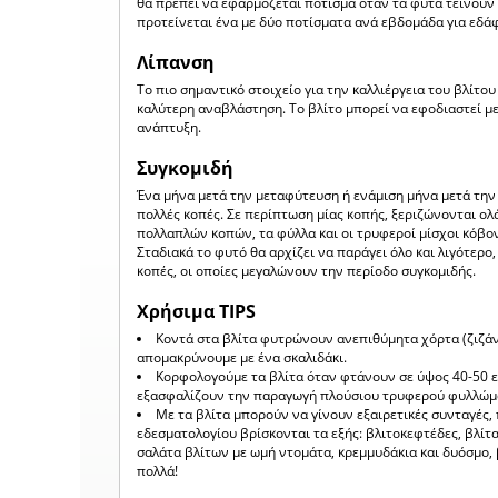
θα πρέπει να εφαρμόζεται πότισμα όταν τα φυτά τείνουν 
προτείνεται ένα με δύο ποτίσματα ανά εβδομάδα για εδά
Λίπανση
Το πιο σημαντικό στοιχείο για την καλλιέργεια του βλίτου
καλύτερη αναβλάστηση. Το βλίτο μπορεί να εφοδιαστεί μ
ανάπτυξη.
Συγκομιδή
Ένα μήνα μετά την μεταφύτευση ή ενάμιση μήνα μετά την σ
πολλές κοπές. Σε περίπτωση μίας κοπής, ξεριζώνονται ολ
πολλαπλών κοπών, τα φύλλα και οι τρυφεροί μίσχοι κόβον
Σταδιακά το φυτό θα αρχίζει να παράγει όλο και λιγότερο,
κοπές, οι οποίες μεγαλώνουν την περίοδο συγκομιδής.
Χρήσιμα TIPS
Κοντά στα βλίτα φυτρώνουν ανεπιθύμητα χόρτα (ζιζάνι
απομακρύνουμε με ένα σκαλιδάκι.
Κορφολογούμε τα βλίτα όταν φτάνουν σε ύψος 40-50 
εξασφαλίζουν την παραγωγή πλούσιου τρυφερού φυλλώμ
Με τα βλίτα μπορούν να γίνουν εξαιρετικές συνταγές,
εδεσματολογίου βρίσκονται τα εξής: βλιτοκεφτέδες, βλίτα 
σαλάτα βλίτων με ωμή ντομάτα, κρεμμυδάκια και δυόσμο, 
πολλά!