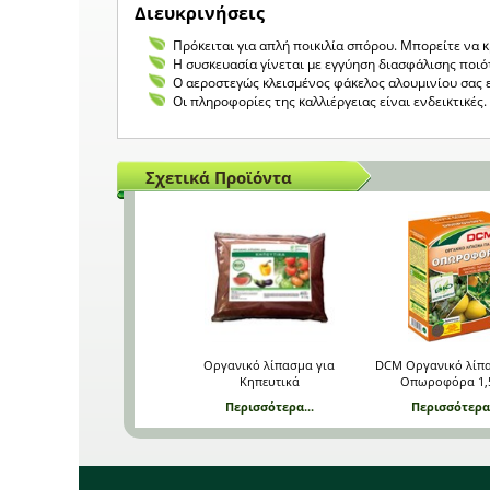
Διευκρινήσεις
Πρόκειται για απλή ποικιλία σπόρου. Μπορείτε να 
Η συσκευασία γίνεται με εγγύηση διασφάλισης ποιό
Ο αεροστεγώς κλεισμένος φάκελος αλουμινίου σας 
Οι πληροφορίες της καλλιέργειας είναι ενδεικτικέ
Σχετικά Προϊόντα
Οργανικό λίπασμα για
DCM Οργανικό λίπα
Κηπευτικά
Οπωροφόρα 1,
Περισσότερα...
Περισσότερα.