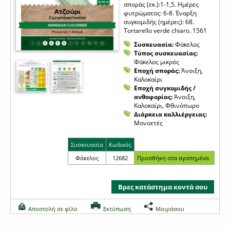
σποράς (εκ.):1-1,5. Ημέρες
φυτρώματος: 6-8. Έναρξη
συγκομιδής (ημέρες): 68.
Tortarello verde chiaro. 1561
Συσκευασία:
Φάκελος
Τύπος συσκευασίας:
Φάκελος μικρός
Εποχή σποράς:
Άνοιξη,
Καλοκαίρι
Εποχή συγκομιδής /
ανθοφορίας:
Άνοιξη,
Καλοκαίρι, Φθινόπωρο
Διάρκεια καλλιέργειας:
Μονοετές
Συσκευασία
Κωδικός
Φάκελος
12682
Βρες κατάστημα κοντά σου
Αποστολή σε φίλο
Εκτύπωση
Μοιράσου