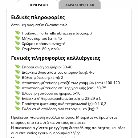
ΠΕΡΙΓΡΑΦΗ
ΧΑΡΑΚΤΗΡΙΣΤΙΚΑ
Eιδικές πληροφορίες
Λατινική ονομασία:
Cucumis melo
Ποικιλία : Tortarello abruzzese (ατζούρι)
Mήκος καρπού (cm): 45
Χρώμα : πράσινο ανοιχτό
Ωριμότητα: 80 ημερών
Γενικές πληροφορίες καλλιέργειας
Σπόροι ανά γραμμάριο: 30-40
Διάρκεια βλαστικότητας σπόρων (έτη): 4-5
Βάθος φύτευσης (cm): 2
Απόσταση φύτευσης μεταξύ των γραμμών (cm) : 100-120
Απόσταση φύτευσης επί της γραμμής (cm): 50-75
Βλάστηση σπόρου σε ημέρες: 6-10
Ενδεικτική θερμοκρασία ανάπτυξης: 23-29 o C
Ποσότητα φύτευσης ανά τετραγωνικό (g): 0,1-0,2
Ενδεικτική απόδοση ανά τετραγωνικό (kg): 2
Πρόκειται για απλή ποικιλία σπόρου. Μπορείτε να κρατήσετε
σπόρους από τα φυτά και να τους σπείρετε.
Η συσκευασία γίνεται με εγγύηση διασφάλισης ποιότητας και όλες
οι συσκευασίες έχουν ημερομηνία λήξης.