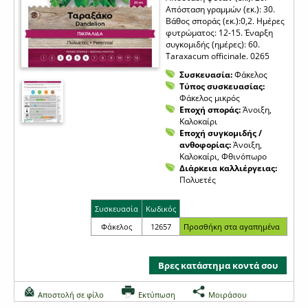
Απόσταση γραμμών (εκ.): 30.
Βάθος σποράς (εκ.):0,2. Ημέρες
φυτρώματος: 12-15. Έναρξη
συγκομιδής (ημέρες): 60.
Taraxacum officinale. 0265
Συσκευασία:
Φάκελος
Τύπος συσκευασίας:
Φάκελος μικρός
Εποχή σποράς:
Άνοιξη,
Καλοκαίρι
Εποχή συγκομιδής /
ανθοφορίας:
Άνοιξη,
Καλοκαίρι, Φθινόπωρο
Διάρκεια καλλιέργειας:
Πολυετές
Συσκευασία
Κωδικός
Φάκελος
12657
Βρες κατάστημα κοντά σου
Αποστολή σε φίλο
Εκτύπωση
Μοιράσου