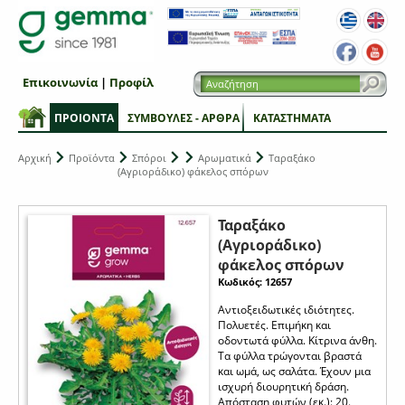
Επικοινωνία
|
Προφίλ
ΠΡΟΙΟΝΤΑ
ΣΥΜΒΟΥΛΕΣ - ΑΡΘΡΑ
ΚΑΤΑΣΤΗΜΑΤΑ
Αρχική
Προϊόντα
Σπόροι
Αρωματικά
Ταραξάκο
(Αγριοράδικο) φάκελος σπόρων
Ταραξάκο
(Αγριοράδικο)
φάκελος σπόρων
Κωδικός: 12657
Αντιοξειδωτικές ιδιότητες.
Πολυετές. Επιμήκη και
οδοντωτά φύλλα. Κίτρινα άνθη.
Τα φύλλα τρώγονται βραστά
και ωμά, ως σαλάτα. Έχουν μια
ισχυρή διουρητική δράση.
Απόσταση φυτών (εκ.): 20.