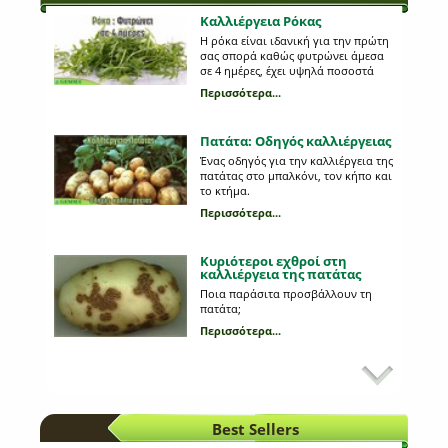
Καλλιέργεια Ρόκας
Η ρόκα είναι ιδανική για την πρώτη
σας σπορά καθώς φυτρώνει άμεσα
σε 4 ημέρες, έχει υψηλά ποσοστά
φυτρωτικότητας και συγκομίζεται
Περισσότερα...
περίπου στον 1,5 - 2 μήνες.
Κατάλληλη για σπορά σε γλάστρα
αλλά και σε κήπο.
Πατάτα: Οδηγός καλλιέργειας
Ένας οδηγός για την καλλιέργεια της
πατάτας στο μπαλκόνι, τον κήπο και
το κτήμα.
Περισσότερα...
Κυριότεροι εχθροί στη
καλλιέργεια της πατάτας
Ποια παράσιτα προσβάλλουν τη
πατάτα;
Περισσότερα...
Εχθροί και ασθένειες της
πιπεριάς
Πώς αναγνωρίζουμε αλλοιώσεις
στους καρπούς της πιπεριάς;
Best Sellers
Περισσότερα...