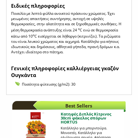
Eιδικές πληροφορίες
Ποικιλία με λεπτά φύλλα ανοικτού πράσινου χρώματος. Έχει
μειωμένες απαιτήσεις συντήρησης, αντοχή σε υψηλές
θερμοκρασίες, στην αλατότητα και σε ξηροθερμικές συνθήκες. Η
o
μέση θερμοκρασία ανάπτυξης είναι 24
C ενώ σε θερμοκρασία
o
κάτω από 10
C εισέρχεται σε λήθαργο (κιτρινίζει). Τα ριζώματα
του είναι λευκού χρώματος και αιχμηρά. Κατάλληλο για κήπους
ιδιωτικούς και δημόσιους, αθλητικά γήπεδα, πρανή δρόμων κ.α.
Αντέχει ιδιαίτερα στο πάτημα.
Γενικές πληροφορίες καλλιέργειας γκαζόν
Ουγκάντα
Ποσότητα φύτευσης (g/m2): 30
Best Sellers
Κατηφές Διπλός Κίτρινος
30cm φάκελος σπόρων
HORTUS
Κατάλληλο για μπορντούρα.
Μονοετές. Κατάλληλο για
ηλιόλουστα σημεία. Απόσταση