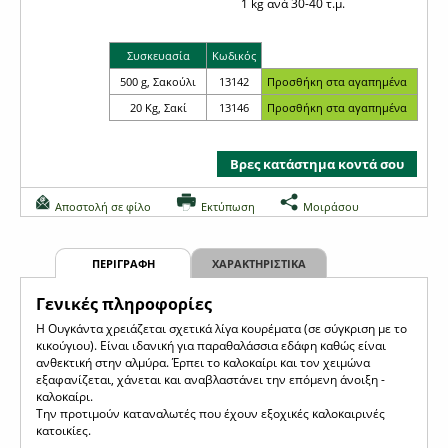
1 kg ανά 30-40 τ.μ.
Συσκευασία
Κωδικός
500 g, Σακούλι
13142
20 Kg, Σακί
13146
Βρες κατάστημα κοντά σου
Αποστολή σε φίλο
Εκτύπωση
Μοιράσου
ΠΕΡΙΓΡΑΦΗ
ΧΑΡΑΚΤΗΡΙΣΤΙΚΑ
Γενικές πληροφορίες
Η Ουγκάντα χρειάζεται σχετικά λίγα κουρέματα (σε σύγκριση με το
κικούγιου). Είναι ιδανική για παραθαλάσσια εδάφη καθώς είναι
ανθεκτική στην αλμύρα. Έρπει το καλοκαίρι και τον χειμώνα
εξαφανίζεται, χάνεται και αναβλαστάνει την επόμενη άνοιξη -
καλοκαίρι.
Την προτιμούν καταναλωτές που έχουν εξοχικές καλοκαιρινές
κατοικίες.