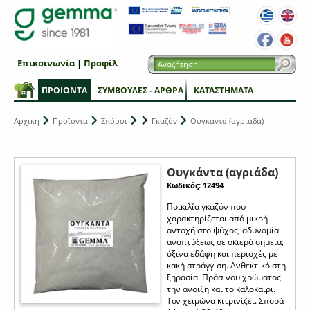
Επικοινωνία
|
Προφίλ
ΠΡΟΙΟΝΤΑ
ΣΥΜΒΟΥΛΕΣ - ΑΡΘΡΑ
ΚΑΤΑΣΤΗΜΑΤΑ
Αρχική
Προϊόντα
Σπόροι
Γκαζόν
Ουγκάντα (αγριάδα)
Ουγκάντα (αγριάδα)
Κωδικός: 12494
Ποικιλία γκαζόν που
χαρακτηρίζεται από μικρή
αντοχή στο ψύχος, αδυναμία
αναπτύξεως σε σκιερά σημεία,
όξινα εδάφη και περιοχές με
κακή στράγγιση. Ανθεκτικό στη
ξηρασία. Πράσινου χρώματος
την άνοιξη και το καλοκαίρι.
Τον χειμώνα κιτρινίζει. Σπορά