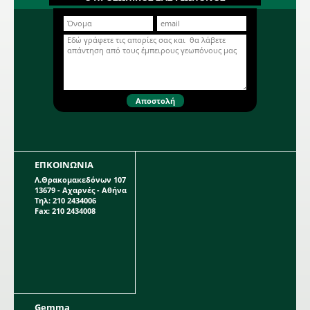
παρτέρι, γλάστρα. Κατάλληλο για
πλήρη έκθεση στον ήλιο. Διατίθεται
σε φάκελο των 0,3 g.
Περισσότερα...
ΕΠΚΟΙΝΩΝΙΑ
Λ.Θρακομακεδόνων 107
13679 - Αχαρνές - Αθήνα
Τηλ: 210 2434006
Fax: 210 2434008
Gemma