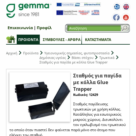
Επικοινωνία
|
Προφίλ
ΠΡΟΙΟΝΤΑ
ΣΥΜΒΟΥΛΕΣ - ΑΡΘΡΑ
ΚΑΤΑΣΤΗΜΑΤΑ
Αρχική
Προϊόντα
Υγειονομικής σημασίας, φυτοπροστασία
Δημόσιας υγείας
Βάσει στόχου
Τρωκτικά
Σταθμός για παγίδα με κόλλα Glue Trapper
Σταθμός για παγίδα
με κόλλα Glue
Trapper
Κωδικός: 12429
Σταθμός παγίδευσης
τρωκτικών με χρήση κόλλας.
Κατάλληλος για εσωτερικούς
μικρούς χώρους. Διευκολύνει
τον εγκλωβισμό του τρωκτικού
το οποίο όταν πιαστεί δεν φαίνεται παρά μόνο στο άτομο που
ελέγχει τον σταθμό.