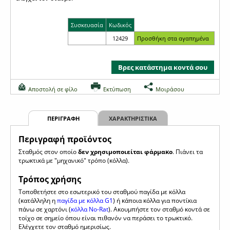
Συσκευασία
Κωδικός
12429
Βρες κατάστημα κοντά σου
Αποστολή σε φίλο
Εκτύπωση
Μοιράσου
ΠΕΡΙΓΡΑΦΗ
ΧΑΡΑΚΤΗΡΙΣΤΙΚΑ
Περιγραφή προϊόντος
Σταθμός στον οποίο
δεν χρησιμοποιείται φάρμακο
. Πιάνει τα
τρωκτικά με "μηχανικό" τρόπο (κόλλα).
Τρόπος χρήσης
Τοποθετήστε στο εσωτερικό του σταθμού παγίδα με κόλλα
(κατάλληλη η
παγίδα με κόλλα G1
) ή κάποια κόλλα για ποντίκια
πάνω σε χαρτόνι (
κόλλα No-Rat
). Ακουμπήστε τον σταθμό κοντά σε
τοίχο σε σημείο όπου είναι πιθανόν να περάσει το τρωκτικό.
Ελέγχετε τον σταθμό ημερισίως.