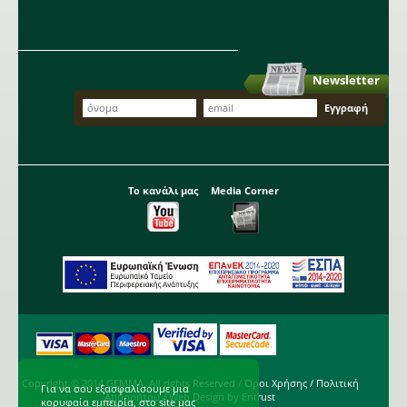
Newsletter
Το κανάλι μας
Media Corner
Copyright © 2014 GEMMA. All rights Reserved /
Όροι Χρήσης
/
Πολιτική
Για να σου εξασφαλίσουμε μια
Απορρήτου
/ Web Design by
Entrust
κορυφαία εμπειρία, στο site μας