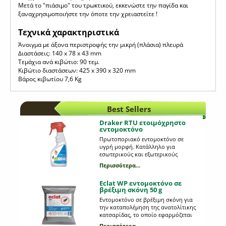
Μετά το "πιάσιμο" του τρωκτικού, εκκενώστε την παγίδα και
ξαναχρησιμοποιήστε την όποτε την χρειαστείτε !
Τεχνικά χαρακτηριστικά
Άνοιγμα με άξονα περιστροφής την μικρή (πλάσια) πλευρά
Διαστάσεις: 140 x 78 x 43 mm
Τεμάχια ανά κιβώτιο: 90 τεμ.
Κιβώτιο διαστάσεων: 425 x 390 x 320 mm
Βάρος κιβωτίου 7,6 Kg
Best Sellers
Draker RTU ετοιμόχρηστο
εντομοκτόνο
Πρωτοποριακό εντομοκτόνο σε
υγρή μορφή. Κατάλληλο για
εσωτερικούς και εξωτερικούς
χώρους· δραστικό έναντι πολλών
Περισσότερα...
εντόμων, όπως κουνούπια,
κουνούπια τίγρης, μύγες,
Eclat WP εντομοκτόνο σε
φλεβοτόμους, μυρμήγκια,
βρέξιμη σκόνη 50 g
κατσαρίδες, ψύλλους, ακάρεα,
βρωμούσες κ.α. Για πολλά είδη
Eντομοκτόνο σε βρέξιμη σκόνη για
εντόμων Άοσμο χωρίς να λερώνει
την καταπολέμηση της ανατολίτικης
Ικανοποιητική ποσότητα η οποία
κατσαρίδας, το οποίο εφαρμόζεται
διασκορπίζεται με ακρίβεια (η φιάλη
με ψεκασμό κατόπιν διάλυσης σε
Περισσότερα...