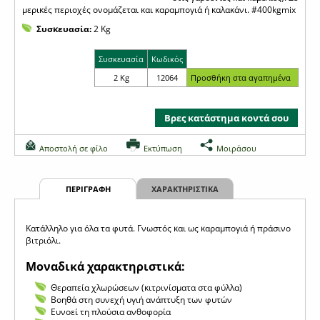
μερικές περιοχές ονομάζεται και καραμπογιά ή καλακάνι. #400kgmix
Συσκευασία:
2 Kg
Συσκευασία
Κωδικός
2 Kg
12064
Βρες κατάστημα κοντά σου
Αποστολή σε φίλο
Εκτύπωση
Μοιράσου
ΠΕΡΙΓΡΑΦΗ
ΧΑΡΑΚΤΗΡΙΣΤΙΚΑ
Κατάλληλο για όλα τα φυτά. Γνωστός και ως καραμπογιά ή πράσινο
βιτριόλι.
Μοναδικά χαρακτηριστικά:
Θεραπεία χλωρώσεων (κιτρινίσματα στα φύλλα)
Βοηθά στη συνεχή υγιή ανάπτυξη των φυτών
Ευνοεί τη πλούσια ανθοφορία