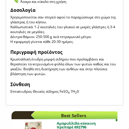
Άοσμο και εύκολο στη χρήση
Δοσολογία
Χρησιμοποιείται σαν στερεό αφού το παραχώσουμε στο χώμα της
γλάστρας ή του κήπου.
Καλλωπιστικά: 1-2 κουταλιές του γλυκού σε μικρές γλάστρες ή 3-4
κουταλιές σε μεγάλες.
Δέντρα-θάμνοι: 250-500 g ανά τετραγωνικό μέτρο.
Η εφαρμογή γίνεται κάθε 20-30 ημέρες.
Περιγραφή προϊόντος
Κρυσταλλική ένυδρη μορφή σιδήρου που προλαμβάνει και
θεραπεύει τα κιτρινισμένα φύλλα όλων των φυτών καθώς και του
γκαζόν. Βοηθά στη διατήρηση των ανθέων και στην πλούσια
βλάστηση των φυτών.
Σύνθεση
Επταένυδρος Θειικός σίδηρος FeSO
7H
0
4
2
Best Sellers
Αμαρυλλίδα κόκκινη
πρεπαρέ 692796