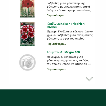
Βολβώδες φυτό φθινοπωρινής
φύτευσης, με μεγάλα εντυπωσιακά
άνθη σε κόκκινο χρώμα του γένους
Ηippeastrum. Θυμίζει κρίνο και
Περισσότερα...
βρίσκεται πάνω σε μακριά στελέχη,
μήκους 45- 50 εκατοστών. Όταν
Γλοξίνια Kaiser Friedrich
ανθίζει δημιουργεί σε κάθε στέλεχος
802553
4 τεράστια άνθη, διαμέτρου 15cm
περίπου. Η κάθε συσκευασία
Δίχρωμη Γλοξίνια σε κόκκινο - λευκό
περιέχει 1 βολβό μεγέθους 26/28.
χρώμα. Βολβώδες φυτό ανοιξιάτικης
φύτευσης το ύψος του οποίου
μπορεί να φτάσει τα 0,25 μέτρα. Η
Περισσότερα...
κάθε συσκευασία περιέχει 1 βολβό.
Ζουμπούλι Μίγμα 100
Μονόχρωμο, βολβώδες φυτό
φθινοπωρινής φύτευσης, το ύψος
του οποίου μπορεί να φτάσει τα 0,3
m. Η κάθε συσκευασία περιέχει 3
Περισσότερα...
βολβούς, διαφορετικού χρώματος,
μεγέθους 18/19.
Ντάλια Arabian night 605642
Μονόχρωμη Ντάλια σε μπορντώ
χρώμα. Βολβώδες φυτό ανοιξιάτικης
φύτευσης το ύψος του οποίου
μπορεί να φτάσει τo 1 μέτρo. Η κάθε
Περισσότερα...
συσκευασία περιέχει 1 βολβό.
Υάκινθος Polianthes tuberosa