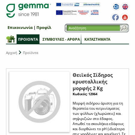
Επικοινωνία
|
Προφίλ
ΠΡΟΙΟΝΤΑ
ΣΥΜΒΟΥΛΕΣ - ΑΡΘΡΑ
ΚΑΤΑΣΤΗΜΑΤΑ
Αρχική
Προϊόντα
Θειϊκός Σίδηρος
κρυσταλλικής
μορφής 2 Kg
Κωδικός: 12064
Μορφή σιδήρου άριστη για τη
θεραπεία του κιτρινίσματος
των φύλλων (χλωρώσεις) και
σηψιριζιών στο έδαφος.
Απωθεί τα σκουλήκια εδάφους
και διορθώνει το pH (ιδιαίτερα
στις γαρδένιες και καμέλιες). Σε