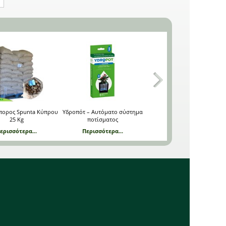
Φυσικής προέλευσης από
DCM ECOR 1 Οργανικό
όστρακα κατάλληλο για
Λίπασμα NPK 9-5-3 DCM
Πώς συντηρούμε το
βιολογική καλλιέργεια.
25 Kg
γκαζόν;
Οργανικό λίπασμα
Ακολουθεί συνοπτικός
κατάλληλο για λαχανικά
οδηγός.
όπως μαρούλια, αντίδια,
Περισσότερα...
σπαράγγια, μπρόκολο,
Περισσότερα...
λάχανο, σπορόφυτα, γκαζόν
DCM Οργανικό Λίπασμα
κ.α. #400kgmix
για Συντήρηση Γκαζόν
Τι ονομάζουμε pH (πε-
8-6-7 + 3 MgO 25 Kg
χα);
Το οργανικό λίπασμα αυτό
Τι σημαίνει pH (πε-χα) και
είναι κατάλληλο για την
γιατί είναι γραμμένο μ’ αυτό
αναζωογόνηση και τη
το τρόπο;
πορος Spunta Κύπρου
Υδροπότ – Αυτόματο σύστημα
Παγίδες Εντόμων σειρά
συντήρηση όλων των τύπων
Περισσότερα...
25 Kg
ποτίσματος
Πλατανόφυλλα Κίτρινες (5 τε
Περισσότερα...
γκαζόν.Καθόλη τη διάρκεια
DCM ECOR 2 Οργανικό
του έτους αυτό το ήπιο
ερισσότερα...
Περισσότερα...
Περισσότερα...
Λίπασμα NPK 7-3-12
λίπασμα προσδίδει όλα τα
DCM 25 Kg
θρεπτικά στοιχεία για μια
συνεχή ανάπτυξη,δυνατές
Οργανικό λίπασμα
ρίζες και ένα βαθύ πράσινο
κατάλληλο για την
χρώμα. #400kgmix
καλλιέργεια των κηπευτικών,
όπως τομάτα, μελιτζάνα,
Περισσότερα...
πιπεριά, καρπούζι, κολοκύθι
κ.α. #400kgmix