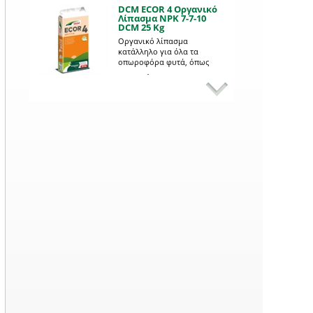
και ζουμερούς καρπούς.
DCM ECOR 4 Οργανικό
Κοπριά ή λίπασμα;
Λίπασμα NPK 7-7-10
DCM 25 Kg
"Εγώ λίπασμα δεν βάζω,
μόνο κοπριά" Ένας μύθος
Οργανικό λίπασμα
καταρρίπτεται.
κατάλληλο για όλα τα
οπωροφόρα φυτά, όπως
Περισσότερα...
αχλαδιές, βερυκοκιές,
Περισσότερα...
Fytopan για Ορχιδέες
κερασιές, μηλιές, λεμονιές,
300 ml
αμυγδαλιές, φυλλώδη
Γλωσσάρι εννοιών &
λαχανικά, κηπευτικά,
όρων των σπόρων
Υγρό πλήρες λίπασμα εδικό
τριαντάφυλλα κ.α. #400kgmix
για την ευρωστία και
Έννοιες που συναντούμε
ανθοφορία όλων των ειδών
κατά την αγορά σπόρων.
ορχιδέας.
Περισσότερα...
Περισσότερα...
Ακτιβοζίνη αμέσου
δράσεως 150 g
Ζουμπούλι:
καλλιεργείται ακόμα
Παραδοσιακή συσκευασία
και σε νερό!
που κυκλοφορεί από το 1960.
Προτείνεται για όλα τα
Εναλλακτικός τρόπος
οξύφιλα και ανθοφόρα φυτά.
καλλιέργειας! Πώς γίνεται;
Περισσότερα...
Οικονομική και
Περισσότερα...
αποτελεσματική. Περιέχει
Οργανικό Ασβέστιο
σύχρονο οργανοχημικό
Εχθροί και ασθένειες
της πιπεριάς
λίπασμα σε minigran μορφή.
Ειδικό οργανικό προϊόν που
περιέχει ασβέστιο και
Πώς αναγνωρίζουμε
μαγνήσιο για την πρόληψη
αλλοιώσεις στους καρπούς
και θεραπεία της τάπας της
της πιπεριάς;
Περισσότερα...
ντομάτας και της πιπεριάς.
Περισσότερα...