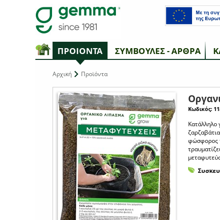
ΠΡΟΙΟΝΤΑ
ΣΥΜΒΟΥΛΕΣ - ΑΡΘΡΑ
Κ
Αρχική
Προϊόντα
Οργανι
Κωδικός: 11
Κατάλληλο 
ζαρζαβάτια
φώσφορος π
τραυματίζει
μεταφυτεύσ
Συσκευ