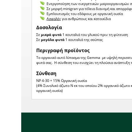
Ενεργοποίηση των ευεργετικών μικροοργανισμών 
Σε μορφή minigran για τέλεια διανομή και απορρόφ
Εμπλουτισμός του εδάφους με οργανική ουσία
Ασφαλές
για ανθρώπους και κατοικίδια
Δοσολογία
Σε
μικρά φυτά
1 κουταλιά του γλυκού πριν τη φύτευση
Σε
μεγάλα φυτά
1 κουταλιά της σούπας
Περιγραφή προϊόντος
Το οργανικό αυτό λίπασμα της Gemma με υψηλή περιεκτικ
φυτά σας. Η σύνθεση του ενισχύει τη πλούσια ανάπτυξη 
Σύνθεση
NP 4-30 + 15% Οργανική ουσία
(4% Συνολικό άζωτο Ν εκ του οποίου 2% οργανικό άζωτο
οργανική ουσία)