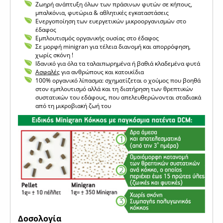
Ζωηρή ανάπτυξη όλων των πράσινων φυτών σε κήπους,
μπαλκόνια, φυτώρια & αθλητικές εγκαταστάσεις
Ενεργοποίηση των ευεργετικών μικροοργανισμών στο
έδαφος
Εμπλουτισμός οργανικής ουσίας στο έδαφος
Σε μορφή minigran για τέλεια διανομή και απορρόφηση,
χωρίς σκόνη !
Ιδανικό για όλα τα ταλαιπωρημένα ή βαθιά κλαδεμένα φυτά
Ασφαλές
για ανθρώπους και κατοικίδια
100% οργανικό λίπασμα: σχηματίζεται ο χούμος που βοηθά
στον εμπλουτισμό αλλά και τη διατήρηση των θρεπτικών
συστατικών του εδάφους, που απελευθερώνονται σταδιακά
από τη μικροβιακή ζωή του
Δοσολογία