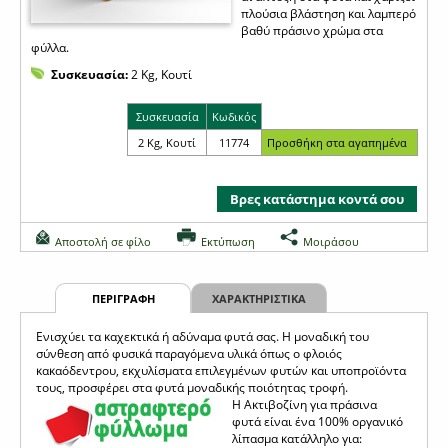
πλούσια βλάστηση και λαμπερό
βαθύ πράσινο χρώμα στα
φύλλα.
Συσκευασία:
2 Kg, Κουτί
Συσκευασία
Κωδικός
2 Kg, Κουτί
11774
Βρες κατάστημα κοντά σου
Αποστολή σε φίλο
Εκτύπωση
Μοιράσου
ΠΕΡΙΓΡΑΦΗ
ΧΑΡΑΚΤΗΡΙΣΤΙΚΑ
Ενισχύει τα καχεκτικά ή αδύναμα φυτά σας. Η μοναδική του
σύνθεση από φυσικά παραγόμενα υλικά όπως ο φλοιός
κακαόδεντρου, εκχυλίσματα επιλεγμένων φυτών και υποπροϊόντα
τους, προσφέρει στα φυτά μοναδικής ποιότητας τροφή.
Η Ακτιβοζίνη για πράσινα
φυτά είναι ένα 100% οργανικό
λίπασμα κατάλληλο για: