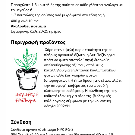
Παραχώστε 1-3 κουταλιές της σούπας σε κάθε γλάστρα ανάλογα με
το μέγεθος ή
1-2 κουταλιές της σούπας ανά μικρό φυτό στο έδαφος ή
2
400 g ανά 10 m
Ακολουθεί πότισμα
Εφαρμογή: κάθε 20-25 ημέρες
Περιγραφή προϊόντος
Χάρη στην υψηλή περιεκτικότητα της σε
πλήρως οργανικό άζωτο, η Ακτιβοζίνη για
πράσινα φυτά αποτελεί πηγή διαρκούς
απελευθέρωσης αζώτου, απολύτως
κατάλληλου για τη λίπανση καλλωπιστικών
φυτών αλλά και νεαρών φυτών
(σποροφύτων). Η ήπια δράση της εξασφαλίζει
την αποφυγή καψίματος του φυτού ή
αλάτωσης του εδάφους. Η σύνθεση της, την
καθιστά ιδανική για όλες τις βιολογικές
καλλιέργειες σύμφωνα με την κοινοτική
οδηγία 2092/91.
Σύνθεση
Σύνθετο οργανικό λίπασμα NPK 9-5-3
(9% Συνολικό άζωτο Ν εκ του οποίου 9% οργανικό άζωτο, 5%