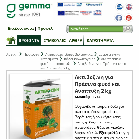
Επικοινωνία
|
Προφίλ
ΠΡΟΙΟΝΤΑ
ΣΥΜΒΟΥΛΕΣ - ΑΡΘΡΑ
ΚΑΤΑΣΤΗΜΑΤΑ
Αρχική
Προϊόντα
Λιπάσματα Εδαφοβελτιωτικά
Ερασιτεχνικά
λιπάσματα
Βάσει καλλιέργειας
για πράσινα
φυτά και ανάπτυξη
Ακτιβοζίνη για Πράσινα φυτά
και Ανάπτυξη 2 kg
Ακτιβοζίνη για
Πράσινα φυτά και
Ανάπτυξη 2 kg
Κωδικός: 11774
Οργανικό λίπασμα ειδικό για
όλα τα πράσινα φυτά της
βεράντας ή του κήπου σας,
όπως φίκοι,διάφορες
πρασινάδες, θάμνοι, γκαζόν,
λαχανικά κτλ. Εξασφαλίζει υγιή
ανάπτυξη στα φυτά και χαρίζει