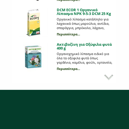
αποτελεσματική. Περιέχει σύχρονο
οργανοχημικό λίπασμα σε minigran
DCM ECOR 1 Οργανικό
μορφή.
Λίπασμα NPK 9-5-3 DCM 25 Kg
Οργανικό λίπασμα κατάλληλο για
λαχανικά όπως μαρούλια, αντίδια,
σπαράγγια, μπρόκολο, λάχανο,
σπορόφυτα, γκαζόν κ.α. #400kgmix
Περισσότερα...
Ακτιβοζίνη για Οξύφιλα φυτά
400 g
Οργανοχημικό λίπασμα ειδικό για
όλα τα οξύφιλα φυτά όπως
γαρδένια, καμέλια, φούλι, ορτανσία,
αζαλέα κ.α.
Περισσότερα...
DCM ECOR 2 Οργανικό
Λίπασμα NPK 7-3-12 DCM 25 Kg
Οργανικό λίπασμα κατάλληλο για
την καλλιέργεια των κηπευτικών,
όπως τομάτα, μελιτζάνα, πιπεριά,
καρπούζι, κολοκύθι κ.α. #400kgmix
Περισσότερα...
DCM Οργανικό λίπασμα για
Οπωροφόρα 1,5 Kg
Οργανικό λίπασμα ειδικό για
εσπεριδοειδή αλλά και για όλα τα
μεσογειακά φυτά όπως ελιές, δάφνες,