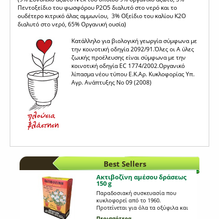
Πεντοξείδιο του φωσφόρου P2O5 διαλυτό στο νερό και το
ουδέτερο κιτρικό άλας αμμωνίου, 3% Οξείδιο του καλίου Κ2Ο
διαλυτό στο νερό, 65% Οργανική ουσία)
Κατάλληλο για βιολογική γεωργία σύμφωνα με
την κοινοτική οδηγία 2092/91.Όλες οι Α ύλες
ζωικής προέλευσης είναι σύμφωνα με την
κοινοτική οδηγία EC 1774/2002.Οργανικό
λίπασμα νέου τύπου Ε.Κ.Αρ. Κυκλοφορίας Υπ.
Αγρ. Ανάπτυξης Νο 09 (2008)
Best Sellers
Ακτιβοζίνη αμέσου δράσεως
150 g
Παραδοσιακή συσκευασία που
κυκλοφορεί από το 1960.
Προτείνεται για όλα τα οξύφιλα και
ανθοφόρα φυτά. Οικονομική και
Περισσότερα...