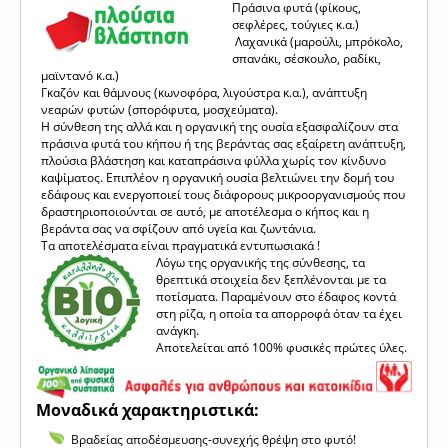
Πράσινα φυτά (φίκους,
σεφλέρες, τούγιες κ.α.)
Λαχανικά (μαρούλι, μπρόκολο,
σπανάκι, σέσκουλο, ραδίκι,
μαϊντανό κ.α.)
Γκαζόν και θάμνους (κωνοφόρα, λιγούστρα κ.α.), ανάπτυξη
νεαρών φυτών (σπορόφυτα, μοσχεύματα).
Η σύνθεση της αλλά και η οργανική της ουσία εξασφαλίζουν στα
πράσινα φυτά του κήπου ή της βεράντας σας εξαίρετη ανάπτυξη,
πλούσια βλάστηση και καταπράσινα φύλλα χωρίς τον κίνδυνο
καψίματος. Επιπλέον η οργανική ουσία βελτιώνει την δομή του
εδάφους και ενεργοποιεί τους διάφορους μικροοργανισμούς που
δραστηριοποιούνται σε αυτό, με αποτέλεσμα ο κήπος και η
βεράντα σας να σφίζουν από υγεία και ζωντάνια.
Τα αποτελέσματα είναι πραγματικά εντυπωσιακά !
Λόγω της οργανικής της σύνθεσης, τα
θρεπτικά στοιχεία δεν ξεπλένονται με τα
ποτίσματα. Παραμένουν στο έδαφος κοντά
στη ρίζα, η οποία τα απορροφά όταν τα έχει
ανάγκη.
Αποτελείται από 100% φυσικές πρώτες ύλες.
Μοναδικά χαρακτηριστικά:
Βραδείας αποδέσμευσης-συνεχής θρέψη στο φυτό!