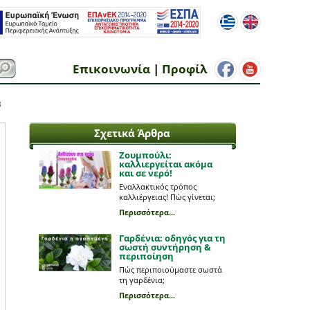
Επικοινωνία
|
Προφίλ
3
Σχετικά Άρθρα
Ζουμπούλι:
καλλιεργείται ακόμα
και σε νερό!
Εναλλακτικός τρόπος
καλλιέργειας! Πώς γίνεται;
Περισσότερα...
Γαρδένια: oδηγός για τη
σωστή συντήρηση &
περιποίηση
Πώς περιποιούμαστε σωστά
τη γαρδένια;
Περισσότερα...