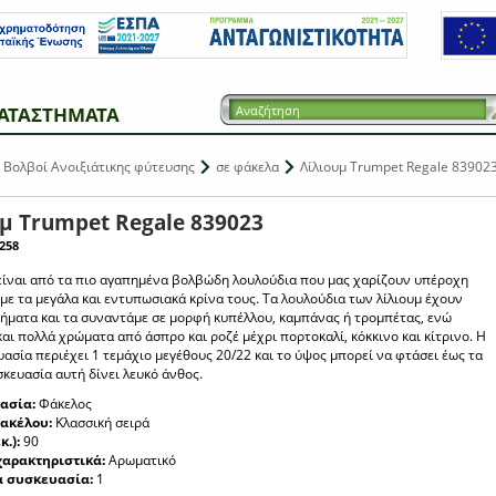
ΑΤΑΣΤΗΜΑΤΑ
Βολβοί Ανοιξιάτικης φύτευσης
σε φάκελα
Λίλιουμ Trumpet Regale 83902
μ Trumpet Regale 839023
258
 είναι από τα πιο αγαπημένα βολβώδη λουλούδια που μας χαρίζουν υπέροχη
με τα μεγάλα και εντυπωσιακά κρίνα τους. Τα λουλούδια των λίλιουμ έχουν
ήματα και τα συναντάμε σε μορφή κυπέλλου, καμπάνας ή τρομπέτας, ενώ
αι πολλά χρώματα από άσπρο και ροζέ μέχρι πορτοκαλί, κόκκινο και κίτρινο. Η
ασία περιέχει 1 τεμάχιο μεγέθους 20/22 και το ύψος μπορεί να φτάσει έως τα
σκευασία αυτή δίνει λευκό άνθος.
ασία:
Φάκελος
φακέλου:
Κλασσική σειρά
κ.):
90
χαρακτηριστικά:
Αρωματικό
ά συσκευασία:
1