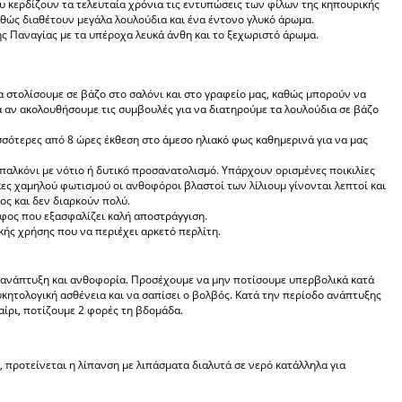
υ κερδίζουν τα τελευταία χρόνια τις εντυπώσεις των φίλων της κηπουρικής
καθώς διαθέτουν μεγάλα λουλούδια και ένα έντονο γλυκό άρωμα.
 της Παναγίας με τα υπέροχα λευκά άνθη και το ξεχωριστό άρωμα.
 να στολίσουμε σε βάζο στο σαλόνι και στο γραφείο μας, καθώς μπορούν να
ά αν ακολουθήσουμε τις συμβουλές για να διατηρούμε τα λουλούδια σε βάζο
ισσότερες από 8 ώρες έκθεση στο άμεσο ηλιακό φως καθημερινά για να μας
μπαλκόνι με νότιο ή δυτικό προσανατολισμό. Υπάρχουν ορισμένες ποικιλίες
κες χαμηλού φωτισμού οι ανθοφόροι βλαστοί των λίλιουμ γίνονται λεπτοί και
ος και δεν διαρκούν πολύ.
αφος που εξασφαλίζει καλή αποστράγγιση.
ής χρήσης που να περιέχει αρκετό περλίτη.
λή ανάπτυξη και ανθοφορία. Προσέχουμε να μην ποτίσουμε υπερβολικά κατά
κητολογική ασθένεια και να σαπίσει ο βολβός. Κατά την περίοδο ανάπτυξης
καίρι, ποτίζουμε 2 φορές τη βδομάδα.
ά, προτείνεται η λίπανση με λιπάσματα διαλυτά σε νερό κατάλληλα για