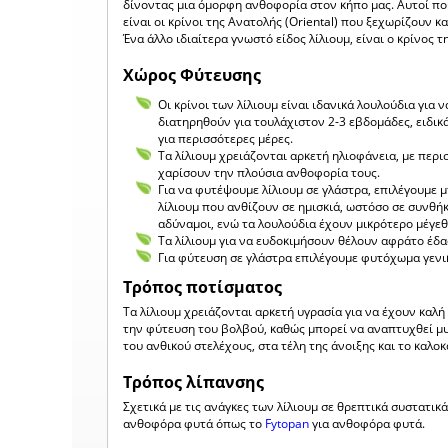
δίνοντας μια όμορφη ανθοφορία στον κήπο μας. Αυτοί πο
είναι οι κρίνοι της Ανατολής (Oriental) που ξεχωρίζουν 
Ένα άλλο ιδιαίτερα γνωστό είδος λίλιουμ, είναι ο κρίνος
Χώρος Φύτευσης
Οι κρίνοι των λίλιουμ είναι ιδανικά λουλούδια για
διατηρηθούν για τουλάχιστον 2-3 εβδομάδες, ειδικ
για περισσότερες μέρες.
Τα λίλιουμ χρειάζονται αρκετή ηλιοφάνεια, με περ
χαρίσουν την πλούσια ανθοφορία τους.
Για να φυτέψουμε λίλιουμ σε γλάστρα, επιλέγουμε 
λίλιουμ που ανθίζουν σε ημισκιά, ωστόσο σε συνθή
αδύναμοι, ενώ τα λουλούδια έχουν μικρότερο μέγεθ
Τα λίλιουμ για να ευδοκιμήσουν θέλουν αφράτο έδ
Για φύτευση σε γλάστρα επιλέγουμε φυτόχωμα γενικ
Τρόπος ποτίσματος
Τα λίλιουμ χρειάζονται αρκετή υγρασία για να έχουν κα
την φύτευση του βολβού, καθώς μπορεί να αναπτυχθεί μυ
του ανθικού στελέχους, στα τέλη της άνοιξης και το καλο
Τρόπος λίπανσης
Σχετικά με τις ανάγκες των λίλιουμ σε θρεπτικά συστατικ
ανθοφόρα φυτά όπως το
Fytopan
για ανθοφόρα φυτά.