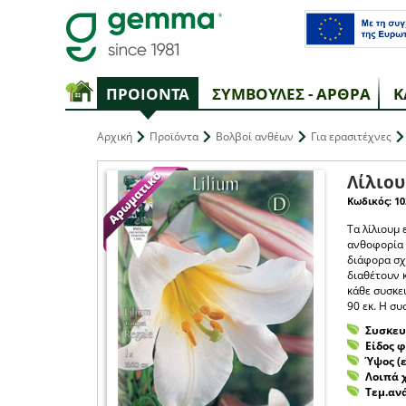
ΠΡΟΙΟΝΤΑ
ΣΥΜΒΟΥΛΕΣ - ΑΡΘΡΑ
Κ
Αρχική
Προϊόντα
Βολβοί ανθέων
Για ερασιτέχνες
Λίλιου
Κωδικός: 10
Τα λίλιουμ
ανθοφορία 
διάφορα σχ
διαθέτουν κ
κάθε συσκευ
90 εκ. Η συ
Συσκευ
Είδος 
Ύψος (ε
Λοιπά 
Τεμ.αν