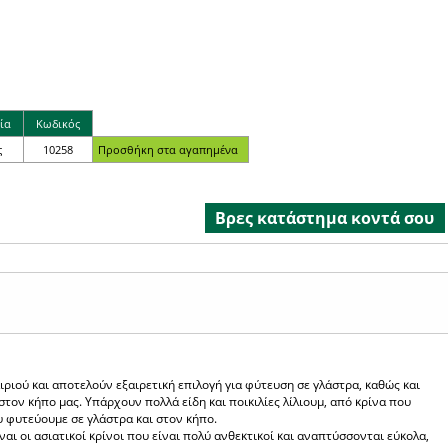
ία
Κωδικός
ς
10258
Βρες κατάστημα κοντά σου
ιριού και αποτελούν εξαιρετική επιλογή για φύτευση σε γλάστρα, καθώς και
ον κήπο μας. Υπάρχουν πολλά είδη και ποικιλίες λίλιουμ, από κρίνα που
υ φυτεύουμε σε γλάστρα και στον κήπο.
αι οι ασιατικοί κρίνοι που είναι πολύ ανθεκτικοί και αναπτύσσονται εύκολα,