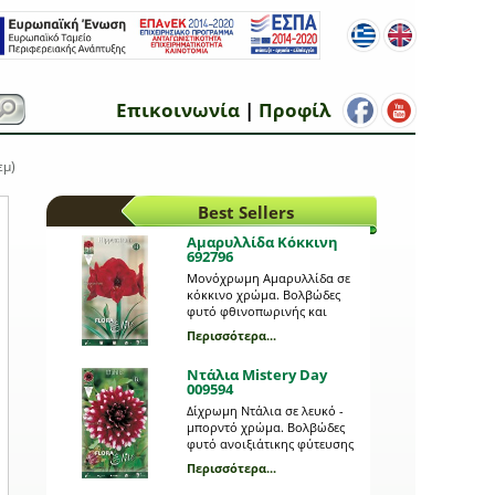
Επικοινωνία
|
Προφίλ
εμ)
Best Sellers
Αμαρυλλίδα Κόκκινη
692796
Μονόχρωμη Αμαρυλλίδα σε
κόκκινο χρώμα. Βολβώδες
φυτό φθινοπωρινής και
ανοιξιάτικης φύτευσης, το
Περισσότερα...
ύψος του οποίου μπορεί να
φτάσει τα 0,5 m. Η κάθε
Ντάλια Mistery Day
συσκευασία περιέχει 1 βολβό
009594
μεγέθους 24/26.
Δίχρωμη Ντάλια σε λευκό -
μπορντό χρώμα. Βολβώδες
φυτό ανοιξιάτικης φύτευσης
το ύψος του οποίου μπορεί
Περισσότερα...
να φτάσει τα 0,90 μέτρα. Η
κάθε συσκευασία περιέχει 1