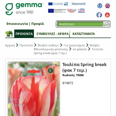
Επικοινωνία
|
Προφίλ
ΠΡΟΙΟΝΤΑ
ΣΥΜΒΟΥΛΕΣ - ΑΡΘΡΑ
ΚΑΤΑΣΤΗΜΑΤΑ
Αρχική
Προϊόντα
Βολβοί ανθέων
Για ερασιτέχνες
Βολβοί
Φθινοπωρινής φύτευσης
σε φάκελα
Τουλίπα
Spring break (φακ 7 τεμ.)
Τουλίπα Spring break
(φακ 7 τεμ.)
Κωδικός: 19266
819872