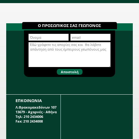
μπορεί να φτάσει τα 0,5 m. Η κάθε
συσκευασία περιέχει 1 βολβό
μεγέθους 24/26.
Ντάλια Special υβρίδιο
Thomas A. Edison 668647
Μονόχρωμη Ντάλια σε μωβ χρώμα.
Ο ΠΡΟΣΩΠΙΚΟΣ ΣΑΣ ΓΕΩΠΟΝΟΣ
Βολβώδες φυτό ανοιξιάτικης
φύτευσης το ύψος του οποίου
μπορεί να φτάσει το 1 μέτρο. Η κάθε
Περισσότερα...
συσκευασία περιέχει 1 βολβό.
ΕΠΚΟΙΝΩΝΙΑ
Λ.Θρακομακεδόνων 107
13679 - Αχαρνές - Αθήνα
Τηλ: 210 2434006
Fax: 210 2434008