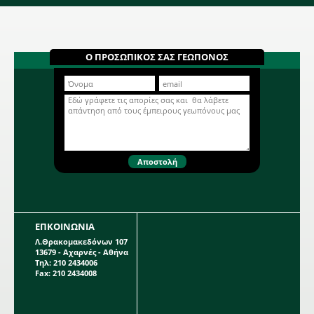
μπορεί να φτάσει τα 0,5 m. Η κάθε
συσκευασία περιέχει 1 βολβό
μεγέθους 24/26.
Ντάλια Special υβρίδιο
Thomas A. Edison 668647
Μονόχρωμη Ντάλια σε μωβ χρώμα.
Ο ΠΡΟΣΩΠΙΚΟΣ ΣΑΣ ΓΕΩΠΟΝΟΣ
Βολβώδες φυτό ανοιξιάτικης
φύτευσης το ύψος του οποίου
μπορεί να φτάσει το 1 μέτρο. Η κάθε
Περισσότερα...
συσκευασία περιέχει 1 βολβό.
ΕΠΚΟΙΝΩΝΙΑ
Λ.Θρακομακεδόνων 107
13679 - Αχαρνές - Αθήνα
Τηλ: 210 2434006
Fax: 210 2434008