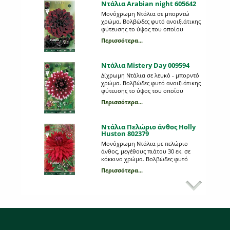
Ντάλια Arabian night 605642
Μονόχρωμη Ντάλια σε μπορντώ
χρώμα. Βολβώδες φυτό ανοιξιάτικης
φύτευσης το ύψος του οποίου
μπορεί να φτάσει τo 1 μέτρo. Η κάθε
Περισσότερα...
συσκευασία περιέχει 1 βολβό.
Ντάλια Mistery Day 009594
Δίχρωμη Ντάλια σε λευκό - μπορντό
χρώμα. Βολβώδες φυτό ανοιξιάτικης
φύτευσης το ύψος του οποίου
μπορεί να φτάσει τα 0,90 μέτρα. Η
Περισσότερα...
κάθε συσκευασία περιέχει 1 βολβό.
Ντάλια Πελώριο άνθος Holly
Huston 802379
Μονόχρωμη Ντάλια με πελώριο
άνθος, μεγέθους πιάτου 30 εκ. σε
κόκκινο χρώμα. Βολβώδες φυτό
ανοιξιάτικης φύτευσης το ύψος του
Περισσότερα...
οποίου μπορεί να φτάσει τα 1,2
Ντάλια Πελώριο άνθος White
μέτρα. Η κάθε συσκευασία περιέχει 1
Perfection 010156
βολβό.
Μονόχρωμη Ντάλια με πελώριο
άνθος, μεγέθους πιάτου 30 εκ. σε
λευκό χρώμα. Βολβώδες φυτό
ανοιξιάτικης φύτευσης το ύψος του
Περισσότερα...
οποίου μπορεί να φτάσει τα 1 μέτρο.