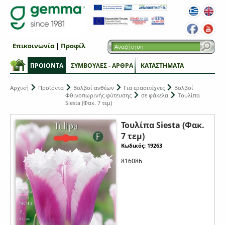
Επικοινωνία
|
Προφίλ
ΠΡΟΙΟΝΤΑ
ΣΥΜΒΟΥΛΕΣ - ΑΡΘΡΑ
ΚΑΤΑΣΤΗΜΑΤΑ
Αρχική
Προϊόντα
Βολβοί ανθέων
Για ερασιτέχνες
Βολβοί
Φθινοπωρινής φύτευσης
σε φάκελα
Τουλίπα
Siesta (Φακ. 7 τεμ)
Τουλίπα Siesta (Φακ.
7 τεμ)
Κωδικός: 19263
816086