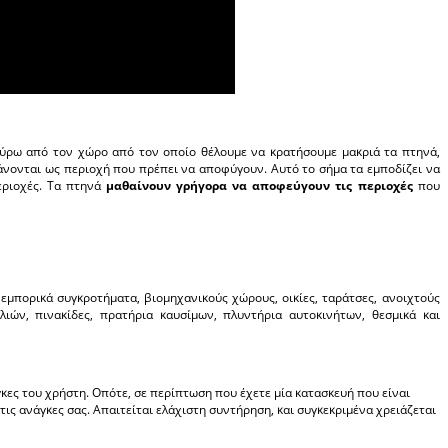
ύρω από τον χώρο από τον οποίο θέλουμε να κρατήσουμε μακριά τα πτηνά,
νονται ως περιοχή που πρέπει να αποφύγουν. Αυτό το σήμα τα εμποδίζει να
εριοχές. Τα πτηνά
μαθαίνουν γρήγορα να αποφεύγουν τις περιοχές
που
μπορικά συγκροτήματα, βιομηχανικούς χώρους, οικίες, ταράτσες, ανοιχτούς
ιών, πινακίδες, πρατήρια καυσίμων, πλυντήρια αυτοκινήτων, θεσμικά και
κες του χρήστη. Οπότε, σε περίπτωση που έχετε μία κατασκευή που είναι
ις ανάγκες σας. Απαιτείται ελάχιστη συντήρηση, και συγκεκριμένα χρειάζεται