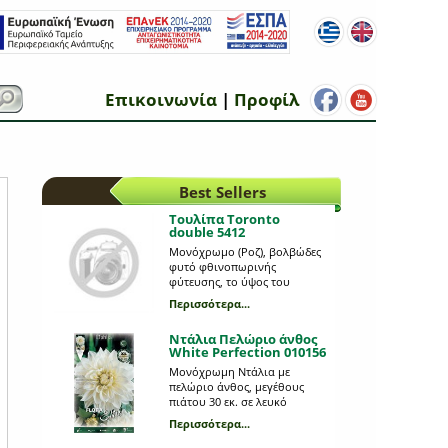
Επικοινωνία
|
Προφίλ
Best Sellers
Τουλίπα Toronto
double 5412
Μονόχρωμο (Ροζ), βολβώδες
φυτό φθινοπωρινής
φύτευσης, το ύψος του
οποίου μπορεί να φτάσει τα
Περισσότερα...
0,2 m. Η κάθε συσκευασία
περιέχει 5 βολβούς μεγέθους
Ντάλια Πελώριο άνθος
12+.
White Perfection 010156
Μονόχρωμη Ντάλια με
πελώριο άνθος, μεγέθους
πιάτου 30 εκ. σε λευκό
χρώμα. Βολβώδες φυτό
Περισσότερα...
ανοιξιάτικης φύτευσης το
ύψος του οποίου μπορεί να