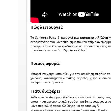
Πώς λειτουργεί;
Το Symterra Pulse δημιουργεί μια
αποτρεπτική ζώνη
γ
εκπέμποντας ένα μοναδικό σήμα που τα πτηνά αντιλαμβά
προσγειωθούν και να φωλιάσουν σε προστατευμένες π
προστατεύονται από το Symterra Pulse.
Ποιους αφορά;
Μπορεί να χρησιμοποιηθεί για την απώθηση πτηνών σε ε
χώρους, καταστήματα λιανικής, γήπεδα, χώρους συναυλ
κυβερνητικά κτήρια κ.ά.
Γιατί διαφέρει;
Κάθε πακέτο είναι μοναδικό και προσαρμοσμένο στις ανάγ
απαιτητική αρχιτεκτονικά, το σύστημα θα προσαρμοστεί στ
μόνο περιοδική παρακολούθηση και προσαρμογή.
®
Η gemma
είναι ο επίσημος μεταπωλητής στην Ελλάδα.