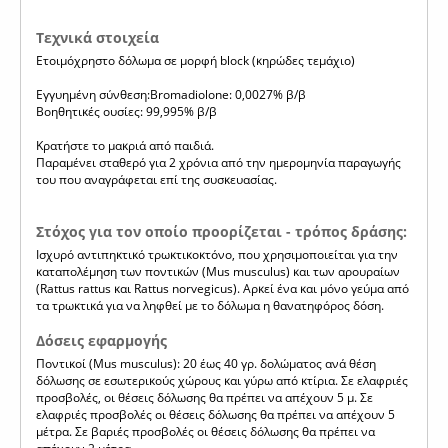
Τεχνικά στοιχεία
Ετοιμόχρηστο δόλωμα σε μορφή block (κηρώδες τεμάχιο)
Εγγυημένη σύνθεση:Bromadiolone: 0,0027% β/β
Βοηθητικές ουσίες: 99,995% β/β
Κρατήστε το μακριά από παιδιά.
Παραμένει σταθερό για 2 χρόνια από την ημερομηνία παραγωγής
του που αναγράφεται επί της συσκευασίας.
Στόχος για τον οποίο προορίζεται - τρόπος δράσης:
Ισχυρό αντιπηκτικό τρωκτικοκτόνο, που χρησιμοποιείται για την
καταπολέμηση των ποντικών (Mus musculus) και των αρουραίων
(Rattus rattus και Rattus norvegicus). Αρκεί ένα και μόνο γεύμα από
τα τρωκτικά για να ληφθεί με το δόλωμα η θανατηφόρος δόση.
Δόσεις εφαρμογής
Ποντικοί (Mus musculus): 20 έως 40 γρ. δολώματος ανά θέση
δόλωσης σε εσωτερικούς χώρους και γύρω από κτίρια. Σε ελαφριές
προσβολές, οι θέσεις δόλωσης θα πρέπει να απέχουν 5 μ. Σε
ελαφριές προσβολές οι θέσεις δόλωσης θα πρέπει να απέχουν 5
μέτρα. Σε βαριές προσβολές οι θέσεις δόλωσης θα πρέπει να