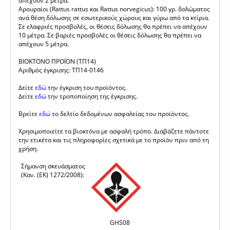
απέχουν 2 μέτρα.
Αρουραίοι (Rattus rattus και Rattus norvegicus): 100 γρ. δολώματος
ανά θέση δόλωσης σε εσωτερικούς χώρους και γύρω από τα κτίρια.
Σε ελαφριές προσβολές, οι θέσεις δόλωσης θα πρέπει να απέχουν
10 μέτρα. Σε βαριές προσβολές οι θέσεις δόλωσης θα πρέπει να
απέχουν 5 μέτρα.
ΒΙΟΚΤΟΝΟ ΠΡΟΪΟΝ (ΤΠ14)
Αριθμός έγκρισης: ΤΠ14-0146
Δείτε
εδώ
την έγκριση του προϊόντος.
Δείτε
εδώ
την τροποποίηση της έγκρισης.
Βρείτε
εδώ
το δελτίο δεδομένων ασφαλείας του προϊόντος.
Χρησιμοποιείτε τα βιοκτόνα με ασφαλή τρόπο. Διαβάζετε πάντοτε
την ετικέτα και τις πληροφορίες σχετικά με το προϊόν πριν από τη
χρήση.
Σήμανση σκευάσματος
(Καν. (ΕΚ) 1272/2008):
GHS08