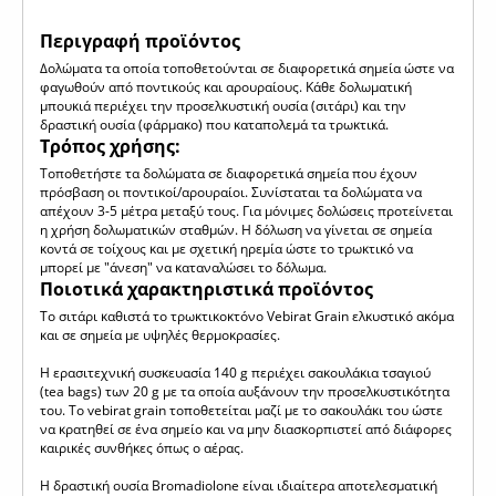
Περιγραφή προϊόντος
Δολώματα τα οποία τοποθετούνται σε διαφορετικά σημεία ώστε να
φαγωθούν από ποντικούς και αρουραίους. Κάθε δολωματική
μπουκιά περιέχει την προσελκυστική ουσία (σιτάρι) και την
δραστική ουσία (φάρμακο) που καταπολεμά τα τρωκτικά.
Τρόπος χρήσης:
Τοποθετήστε τα δολώματα σε διαφορετικά σημεία που έχουν
πρόσβαση οι ποντικοί/αρουραίοι. Συνίσταται τα δολώματα να
απέχουν 3-5 μέτρα μεταξύ τους. Για μόνιμες δολώσεις προτείνεται
η χρήση δολωματικών σταθμών. Η δόλωση να γίνεται σε σημεία
κοντά σε τοίχους και με σχετική ηρεμία ώστε το τρωκτικό να
μπορεί με "άνεση" να καταναλώσει το δόλωμα.
Ποιοτικά χαρακτηριστικά προϊόντος
Το σιτάρι καθιστά το τρωκτικοκτόνο Vebirat Grain ελκυστικό ακόμα
και σε σημεία με υψηλές θερμοκρασίες.
Η ερασιτεχνική συσκευασία 140 g περιέχει σακουλάκια τσαγιού
(tea bags) των 20 g με τα οποία αυξάνουν την προσελκυστικότητα
του. Το vebirat grain τοποθετείται μαζί με το σακουλάκι του ώστε
να κρατηθεί σε ένα σημείο και να μην διασκορπιστεί από διάφορες
καιρικές συνθήκες όπως ο αέρας.
Η δραστική ουσία Bromadiolone είναι ιδιαίτερα αποτελεσματική