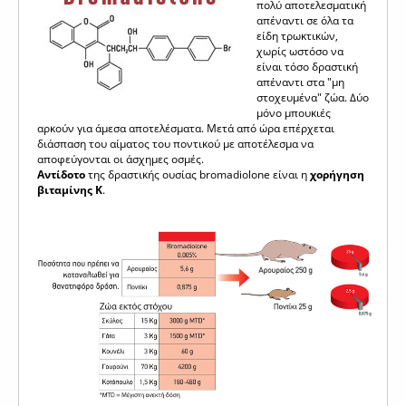
πολύ αποτελεσματική
απέναντι σε όλα τα
είδη τρωκτικών,
χωρίς ωστόσο να
είναι τόσο δραστική
απέναντι στα "μη
στοχευμένα" ζώα. Δύο
μόνο μπουκιές
αρκούν για άμεσα αποτελέσματα. Μετά από ώρα επέρχεται
διάσπαση του αίματος του ποντικού με αποτέλεσμα να
αποφεύγονται οι άσχημες οσμές.
Αντίδοτο
της δραστικής ουσίας bromadiolone είναι η
χορήγηση
βιταμίνης K
.