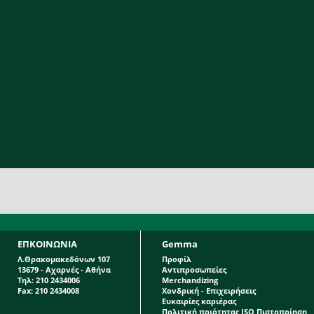
ΕΠΚΟΙΝΩΝΙΑ
Gemma
Λ.Θρακομακεδόνων 107
Προφίλ
13679 - Αχαρνές - Αθήνα
Αντιπροσωπείες
Τηλ: 210 2434006
Merchandizing
Fax: 210 2434008
Χονδρική - Επιχειρήσεις
Ευκαιρίες καριέρας
Πολιτική ποιότητας ISO Πιστοποίηση