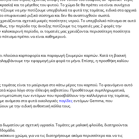
κρασία) και το μέγεθος του φυτού. Το χώμα δε θα πρέπει να είναι συνέχεια
τίζουμε να μην ποτίζουμε υπερβολικά τα φυτά της τομάτας, ειδικά στα αρχικά
το επιφανειακό ριζικό σύστημα και δεν θα αναπτυχθούν σωστά.
 χρειάζονται σχετικά μικρές ποσότητες νερού. Το υπερβολικό πότισμα σε αυτό
ως, την περίοδο της άνοιξης ποτίζουμε τις τοματιές μας 2 φορές την
 καλοκαιρινή περίοδο, οι τοματιές μας χρειάζονται περισσότερη ποσότητα
ο πότισμα πρέπει να είναι καθημερινό.
ώσει πλούσια καρποφορία και παραγωγή ζουμερών καρπών. Κατά τη βασική
ναλαμβάνουμε την εφαρμογή μία φορά το μήνα. Επίσης, η προσθήκη καλίου
 τομάτας είναι το μαύρισμα στο κάτω μέρος του καρπού. Το φαινόμενο αυτό
 κατά κύριο λόγο στην έλλειψη ασβεστίου. Προσθέτουμε συμπληρωματικά,
 αντιμετώπιση των εντόμων που προσβάλλουν την καλλιέργεια της τομάτας,
με ανάμεσα στα φυτά οικολογικές
παγίδες
εντόμων Gemma, που
ουν με την ειδική ανθεκτική κόλλα τους.
α δωματίου με σχετική υγρασία. Τομάτες με μαλακή φλούδα, διατηρούνται
εβδομάδα.
όκκινο χρώμα, για να τις διατηρήσουμε ακόμα περισσότερο και να τις