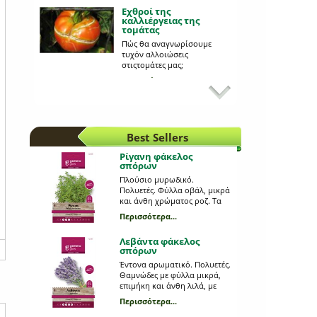
Εχθροί της
καλλιέργειας της
τομάτας
Πώς θα αναγνωρίσουμε
τυχόν αλλοιώσεις
στιςτομάτες μας;
Περισσότερα...
Εχθροί και ασθένειες
της πιπεριάς
Πώς αναγνωρίζουμε
αλλοιώσεις στους καρπούς
της πιπεριάς;
Best Sellers
Περισσότερα...
Ρίγανη φάκελος
σπόρων
Διαδικασία φύτευσης
σπόρων ή σποροφύτων
Πλούσιο μυρωδικό.
Πολυετές. Φύλλα οβάλ, μικρά
Πώς φυτεύουμε σπόρους ή
και άνθη χρώματος ροζ. Τα
σπορόφυτα; Ακολουθεί
μπουμπούκια της
συμβουλευτικός οδηγός.
Περισσότερα...
συλλέγονται πριν την
Περισσότερα...
άνθηση, αποξηραίνονται και
Λεβάντα φάκελος
χρησιμοποιούνται στην
σπόρων
μαγειρική. Απόσταση φυτών
Ποιες είναι οι βασικές
οδηγίες ποτίσματος;
(εκ.): 30. Απόσταση γραμμών
Έντονα αρωματικό. Πολυετές.
(εκ.): 45. Βάθος σποράς
Θαμνώδες με φύλλα μικρά,
Πώς ποτίζουμε σωστά και τι
(εκ.):0,2. Ημέρες φυτρώματος:
επιμήκη και άνθη λιλά, με
προσέχουμε κατά το
15-20. Έναρξη συγκομιδής
ευχάριστο άρωμα.
πότισμα;
Περισσότερα...
(ημέρες): 120. Origanum
Χρησιμοποιείται στη
Περισσότερα...