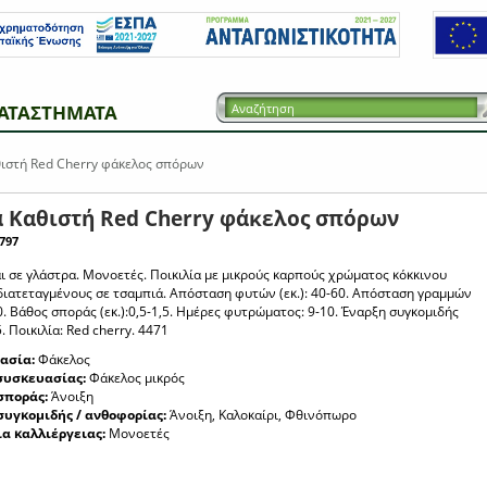
ΑΤΑΣΤΗΜΑΤΑ
ιστή Red Cherry φάκελος σπόρων
 Καθιστή Red Cherry φάκελος σπόρων
797
ι σε γλάστρα. Μονοετές. Ποικιλία με μικρούς καρπούς χρώματος κόκκινου
διατεταγμένους σε τσαμπιά. Απόσταση φυτών (εκ.): 40-60. Απόσταση γραμμών
00. Βάθος σποράς (εκ.):0,5-1,5. Ημέρες φυτρώματος: 9-10. Έναρξη συγκομιδής
5. Ποικιλία: Red cherry. 4471
ασία:
Φάκελος
συσκευασίας:
Φάκελος μικρός
σποράς:
Άνοιξη
συγκομιδής / ανθοφορίας:
Άνοιξη, Καλοκαίρι, Φθινόπωρο
ια καλλιέργειας:
Μονοετές