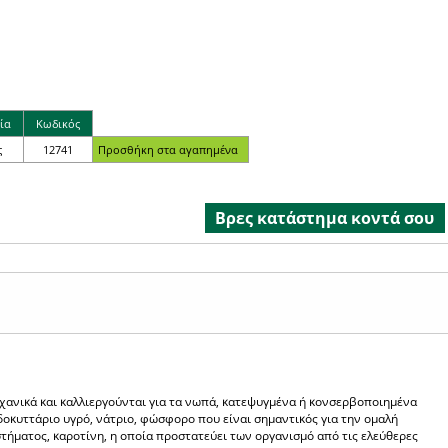
ία
Κωδικός
ς
12741
Βρες κατάστημα κοντά σου
λαχανικά και καλλιεργούνται για τα νωπά, κατεψυγμένα ή κονσερβοποιημένα
νδοκυττάριο υγρό, νάτριο, φώσφορο που είναι σημαντικός για την ομαλή
στήματος, καροτίνη, η οποία προστατεύει των οργανισμό από τις ελεύθερες