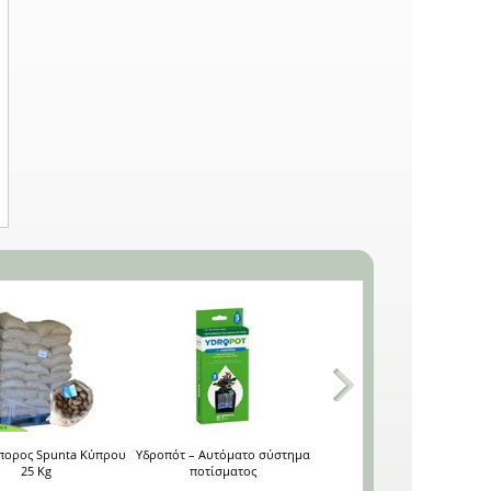
Απόσταση γραμμών (εκ.): 50.
Βάθος σποράς (εκ.):0,1.
Ημέρες φυτρώματος: 10-12.
Έναρξη συγκομιδής (ημέρες):
40. Ocimum basilicum. 0385
πορος Spunta Κύπρου
Υδροπότ – Αυτόματο σύστημα
Παγίδες Εντόμων σειρά
25 Kg
ποτίσματος
Δεινόσαυροι Κίτρινες (5 τεμ