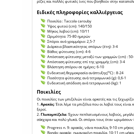
ρίζες και πολλές φυτικές ίνες που βοηθούν στην καταπολ
Ειδικές πληροφορίες καλλιέργειας
Ποικιλία : Taccola carouby
Ύψος φυτού (cm): 140/150
Μήκος λοβού (cm): 10/11
Ωριμότητα: 75-80 ημερών
Σπόροι ανά γραμμάριο: 2,5-7
Διάρκεια βλαστικότητας σπόρων (έτη): 3-4
Βάθος φύτευσης (cm): 4-6
Απόσταση φύτευσης μεταξύ των γραμμών (cm) : 50
Απόσταση φύτευσης επί της γραμμής (cm): 3-4
Βλάστηση σπόρου σε ημέρες: 6-10
ο
Ενδεικτική θερμοκρασία ανάπτυξης(
C) : 8-24
Ποσότητα φύτευσης ανά τετραγωνικό (g): 0,6-1
Ενδεικτική απόδοση ανά τετραγωνικό (kg): 1
Ποικιλίες
Οι ποικιλίες των μπιζελιών είναι αρκετές και τις ξεχωρίζ
1.
Αρακάς
: Έτσι λέμε τα μπιζέλια που οι λοβοί τους είνα
ξεροί.
2.
Γλυκομπίζελα
: Έχουν πεπλατυσμένους λοβούς, μεγάλο
σάκχαρα και πολύ γλυκά. Οι σπόροι τους όταν ωριμάσουν 
Progress n. 9: αρακάς, νάνα ποικιλία, 9-10 cm μήκο
Rondo: αρακάς, ημιαναρ/νη ποικιλία, 10-11 cm μήκ