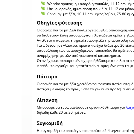
Wando: αρακάς, ημιαναρ/νη ποικιλία, 11-12 cm μήκ
Utrillo: αρακάς, ημιαναρ/νη ποικιλία, 11-12 cm μήκ
Carouby: μπιζέλι, 10-11 cm μήκος λοβού, 75-80 ημ
Οδηγίες φύτευσης
Ο αρακάς και το μπιζέλι καλλιεργείται φθινόπωρο-χειμών
να διαθέτουν καλή αποστράγγιση. Χρειάζεται αρκετή ηλιο
Αντίθετα ο παγετός επηρεάζει αρνητικά την ανάπτυξη το
Για φύτευση σε γλάστρα, πρέπει να έχει διάμετρο 20 εκατ
υποστύλωση των αναρριχώμενων ποικιλιών, θα πρέπει να 
αναρρίχησης φυτών από γεωπονικά καταστήματα.
Όταν έχουμε περιορισμένο χώρο ή θέλουμε ποικιλία στα κ
φασόλι, το αγγούρι και η πατάτα είναι ορισμένα από τα φ
Πότισμα
Ο αρακάς και το μπιζέλι χρειάζονται τακτικά ποτίσματα, 
ποτίζουμε νωρίς το πρωί, ώστε το χώμα να προλαβαίνει ν
Λίπανση
Μπορούμε να ενσωματώσουμε οργανικό λίπασμα για
λαχα
δηλαδή κάθε 20 με 30 ημέρες.
Συγκομιδή
Η συγκομιδή του αρακά γίνεται περίπου 2-4 μήνες μετά τ