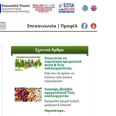
Επικοινωνία
|
Προφίλ
Σχετικά Άρθρα
Ποια είναι τα
κυριότερα αρωματικά
φυτά & πώς
καλλιεργούνται;
Eίδη που δε πρέπει να
λείπουν από κανένα
λαχανόκηπο!
Περισσότερα...
Κοκκάρι (βολβοί
κρεμμυδιού)! Πώς
καλλιεργείται;
Κρεμμύδια χλωρά ή ξερά,
γρήγορα & εύκολα!
Περισσότερα...