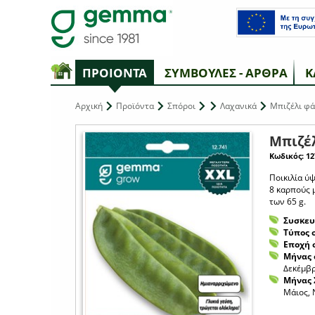
ΠΡΟΙΟΝΤΑ
ΣΥΜΒΟΥΛΕΣ - ΑΡΘΡΑ
Κ
Αρχική
Προϊόντα
Σπόροι
Λαχανικά
Μπιζέλι φά
Μπιζέ
Κωδικός: 12
Ποικιλία ύψ
8 καρπούς 
των 65 g.
Συσκευ
Τύπος 
Εποχή 
Μήνας 
Δεκέμβρ
Μήνας 
Μάιος, 