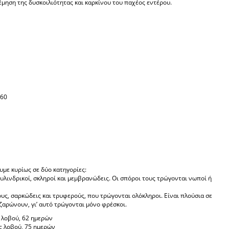
έμηση της δυσκοιλιότητας και καρκίνου του παχέος εντέρου.
-60
ουμε κυρίως σε δύο κατηγορίες:
ι κυλινδρικοί, σκληροί και μεμβρανώδεις. Οι σπόροι τους τρώγονται νωποί ή
υς, σαρκώδεις και τρυφερούς, που τρώγονται ολόκληροι. Είναι πλούσια σε
ζαρώνουν, γι’ αυτό τρώγονται μόνο φρέσκοι.
ς λοβού, 62 ημερών
ος λοβού, 75 ημερών