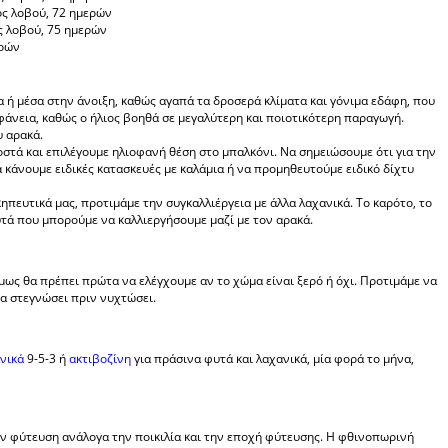
ος λοβού, 72 ημερών
ος λοβού, 75 ημερών
ερών
α ή μέσα στην άνοιξη, καθώς αγαπά τα δροσερά κλίματα και γόνιμα εδάφη, που
φάνεια, καθώς ο ήλιος βοηθά σε μεγαλύτερη και ποιοτικότερη παραγωγή.
υ αρακά.
οστά και επιλέγουμε ηλιοφανή θέση στο μπαλκόνι. Να σημειώσουμε ότι για την
κάνουμε ειδικές κατασκευές με καλάμια ή να προμηθευτούμε ειδικό δίχτυ
ηπευτικά μας, προτιμάμε την συγκαλλιέργεια με άλλα λαχανικά. Το καρότο, το
υτά που μπορούμε να καλλιεργήσουμε μαζί με τον αρακά.
όμως θα πρέπει πρώτα να ελέγχουμε αν το χώμα είναι ξερό ή όχι. Προτιμάμε να
α στεγνώσει πριν νυχτώσει.
νικά
9-5-3 ή
ακτιβοζίνη
για πράσινα φυτά και λαχανικά, μία φορά το μήνα,
ην φύτευση ανάλογα την ποικιλία και την εποχή φύτευσης. Η φθινοπωρινή