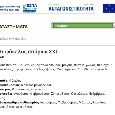
ΑΤΑΣΤΗΜΑΤΑ
κελος σπόρων XXL
λι φάκελος σπόρων XXL
741
ους περίπου 150 cm, λοβός πολύ σκούρος, μακρύς, πλατύς, γλυκός, περιέχει 7-
μεσαίους, στρογγυλούς. Κύκλος όψιμος. 75-80 ημερών. Διατίθεται σε φάκελο
ασία:
Φάκελος
συσκευασίας:
Φάκελος μεγάλος XXL
σποράς:
Φθινόπωρο, Χειμώνας
σποράς:
Ιανουάριος, Φεβρουάριος, Σεπτέμβριος, Οκτώβριος, Νοέμβριος,
ιος
Συγκομιδής / ανθοφορίας:
Ιανουάριος, Φεβρουάριος, Μάρτιος, Απρίλιος,
Νοέμβριος, Δεκέμβριος