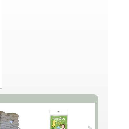
Ποικιλία: D Olanda a seme
grosso. 6121