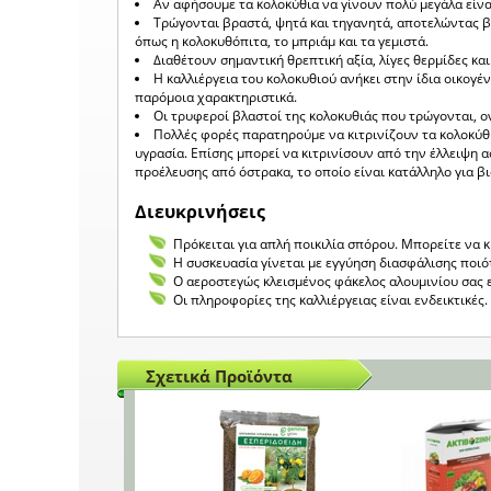
Αν αφήσουμε τα κολοκύθια να γίνουν πολύ μεγάλα είναι
Τρώγονται βραστά, ψητά και τηγανητά, αποτελώντας β
όπως η κολοκυθόπιτα, το μπριάμ και τα γεμιστά.
Διαθέτουν σημαντική θρεπτική αξία, λίγες θερμίδες και
Η καλλιέργεια του κολοκυθιού ανήκει στην ίδια οικογέν
παρόμοια χαρακτηριστικά.
Οι τρυφεροί βλαστοί της κολοκυθιάς που τρώγονται, 
Πολλές φορές παρατηρούμε να κιτρινίζουν τα κολοκύθι
υγρασία. Επίσης μπορεί να κιτρινίσουν από την έλλειψη
προέλευσης από όστρακα, το οποίο είναι κατάλληλο για βι
Διευκρινήσεις
Πρόκειται για απλή ποικιλία σπόρου. Μπορείτε να 
Η συσκευασία γίνεται με εγγύηση διασφάλισης ποιό
Ο αεροστεγώς κλεισμένος φάκελος αλουμινίου σας 
Οι πληροφορίες της καλλιέργειας είναι ενδεικτικέ
Σχετικά Προϊόντα