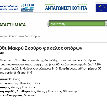
ΑΤΑΣΤΗΜΑΤΑ
ακρύ Σκούρο φάκελος σπόρων
ύθι Μακρύ Σκούρο φάκελος σπόρων
703
Μονοετές. Ποικιλία μεσοπρώιμη, θαμνώδης με καρπό μακρύ, κυλινδρικό,
ράσινου σκούρου. Απόσταση φυτών (εκ.): 60. Απόσταση γραμμών (εκ.): 120-
σποράς (εκ.):2-3. Ημέρες φυτρώματος: 8-10. Έναρξη συγκομιδής (ημέρες): 55.
ano verde di Milano. 6461
ασία:
Φάκελος
συσκευασίας:
Φάκελος μικρός
σποράς:
Άνοιξη, Καλοκαίρι
συγκομιδής / ανθοφορίας:
Άνοιξη, Καλοκαίρι, Φθινόπωρο
ια καλλιέργειας:
Μονοετές