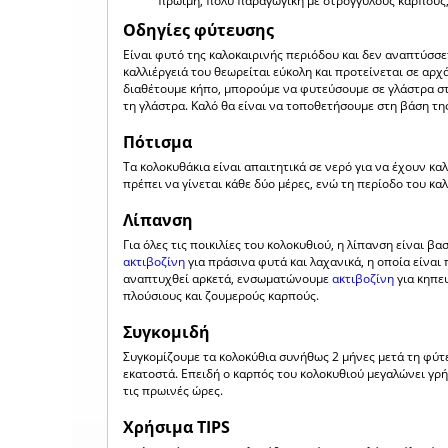
πρώιμη, πολύ παραγωγική με στρογγυλούς καρπούς,
Οδηγίες φύτευσης
Είναι φυτό της καλοκαιρινής περιόδου και δεν αναπτύσσε
καλλιέργειά του θεωρείται εύκολη και προτείνεται σε αρχ
διαθέτουμε κήπο, μπορούμε να φυτεύσουμε σε γλάστρα στ
τη γλάστρα. Καλό θα είναι να τοποθετήσουμε στη βάση τ
Πότισμα
Τα κολοκυθάκια είναι απαιτητικά σε νερό για να έχουν κα
πρέπει να γίνεται κάθε δύο μέρες, ενώ τη περίοδο του καλ
Λίπανση
Για όλες τις ποικιλίες του κολοκυθιού, η λίπανση είναι β
ακτιβοζίνη
για πράσινα φυτά και λαχανικά, η οποία είναι
αναπτυχθεί αρκετά, ενσωματώνουμε
ακτιβοζίνη
για κηπε
πλούσιους και ζουμερούς καρπούς.
Συγκομιδή
Συγκομίζουμε τα κολοκύθια συνήθως 2 μήνες μετά τη φύτε
εκατοστά. Επειδή ο καρπός του κολοκυθιού μεγαλώνει γρήγ
τις πρωινές ώρες.
Χρήσιμα TIPS