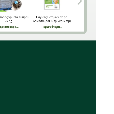
πορος Spunta Κύπρου
Παγίδες Εντόμων σειρά
Υδροπότ – Αυτόματο σύστη
25 Kg
Δεινόσαυροι Κίτρινες (5 τεμ)
ποτίσματος
ερισσότερα...
Περισσότερα...
Περισσότερα...