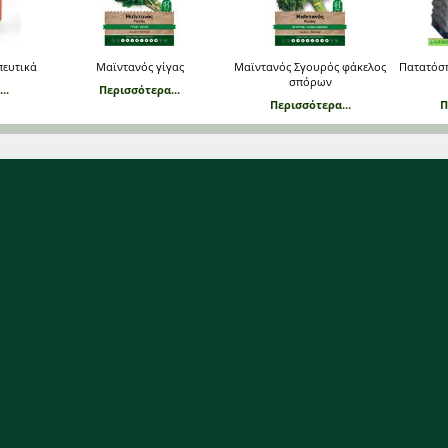
πευτικά
Μαϊντανός γίγας
Μαϊντανός Σγουρός φάκελος
Πατατόσ
σπόρων
..
Περισσότερα...
Περισσότερα...
Π