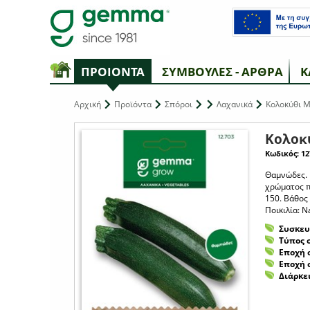
ΠΡΟΙΟΝΤΑ
ΣΥΜΒΟΥΛΕΣ - ΑΡΘΡΑ
Κ
Αρχική
Προϊόντα
Σπόροι
Λαχανικά
Κολοκύθι Μ
Κολοκ
Κωδικός: 12
Θαμνώδες. 
χρώματος π
150. Βάθος 
Ποικιλία: N
Συσκευ
Τύπος 
Εποχή 
Εποχή 
Διάρκε