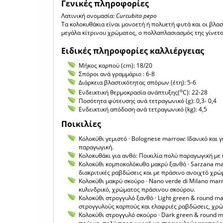
Γενικές πληροφορίες
Λατινική ονομασία:
Curcubita pepo
Τα κολοκυθάκια είναι μονοετή ή πολυετή φυτά και οι βλαστ
μεγάλα κίτρινου χρώματος, ο πολλαπλασιασμός της γίνετα
Ειδικές πληροφορίες καλλιέργειας
Μήκος καρπού (cm): 18/20
Σπόροι ανά γραμμάριο : 6-8
Διάρκεια βλαστικότητας σπόρων (έτη): 5-6
ο
Ενδεικτική θερμοκρασία ανάπτυξης(
C): 22-28
Ποσότητα φύτευσης ανά τετραγωνικό (g): 0,3- 0,4
Ενδεικτική απόδοση ανά τετραγωνικό (kg): 4,5
Ποικιλίες
Κολοκύθι γεμιστό · Bolognese marrow: Ιδανικό και γ
παραγωγική.
Κολοκυθάκι για ανθό: Ποικιλία πολύ παραγωγική μ
Κολοκύθι κομποκολόκυθο μακρύ ξανθό · Sarzana mar
διακριτικές ραβδώσεις και με πράσινο ανοιχτό χρώ
Κολοκύθι μακρύ σκούρο · Nano verde di Milano ma
κυλινδρικό, χρώματος πράσινου σκούρου.
Κολοκύθι στρογγυλό ξανθό · Light green & round mar
στρογγυλούς καρπούς και ελαφριές ραβδώσεις, χρώ
Κολοκύθι στρογγυλό σκούρο · Dark green & round ma