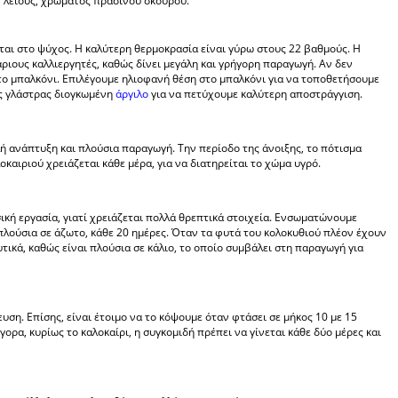
 λείους, χρώματος πράσινου σκούρου.
ται στο ψύχος. Η καλύτερη θερμοκρασία είναι γύρω στους 22 βαθμούς. Η
άριους καλλιεργητές, καθώς δίνει μεγάλη και γρήγορη παραγωγή. Αν δεν
ο μπαλκόνι. Επιλέγουμε ηλιοφανή θέση στο μπαλκόνι για να τοποθετήσουμε
ης γλάστρας διογκωμένη
άργιλο
για να πετύχουμε καλύτερη αποστράγγιση.
λή ανάπτυξη και πλούσια παραγωγή. Την περίοδο της άνοιξης, το πότισμα
οκαιριού χρειάζεται κάθε μέρα, για να διατηρείται το χώμα υγρό.
ασική εργασία, γιατί χρειάζεται πολλά θρεπτικά στοιχεία. Ενσωματώνουμε
 πλούσια σε άζωτο, κάθε 20 ημέρες. Όταν τα φυτά του κολοκυθιού πλέον έχουν
υτικά, καθώς είναι πλούσια σε κάλιο, το οποίο συμβάλει στη παραγωγή για
υση. Επίσης, είναι έτοιμο να το κόψουμε όταν φτάσει σε μήκος 10 με 15
ορα, κυρίως το καλοκαίρι, η συγκομιδή πρέπει να γίνεται κάθε δύο μέρες και