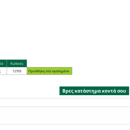
ία
Κωδικός
ς
12703
Βρες κατάστημα κοντά σου