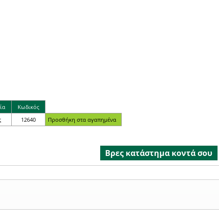
ία
Κωδικός
ς
12640
Βρες κατάστημα κοντά σου