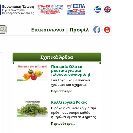
Επικοινωνία
|
Προφίλ
Σχετικά Άρθρα
Πιπεριά: Όλα τα
μυστικά για μια
πλούσια συγκομιδή!
Ένα λαχανικό με ποικίλα
χρώματα και σχήματα!
Περισσότερα...
Καλλιέργεια Ρόκας
Η ρόκα είναι ιδανική για την
πρώτη σας σπορά καθώς
φυτρώνει άμεσα σε 4 ημέρες,
έχει υψηλά ποσοστά
Περισσότερα...
φυτρωτικότητας και
συγκομίζεται περίπου στον