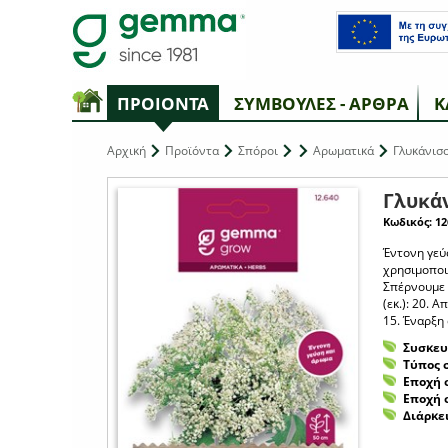
ΠΡΟΙΟΝΤΑ
ΣΥΜΒΟΥΛΕΣ - ΑΡΘΡΑ
Κ
Αρχική
Προϊόντα
Σπόροι
Αρωματικά
Γλυκάνισ
Γλυκά
Κωδικός: 12
Έντονη γεύ
χρησιμοποι
Σπέρνουμε 
(εκ.): 20. 
15. Έναρξη 
Συσκευ
Τύπος 
Εποχή 
Εποχή 
Διάρκε