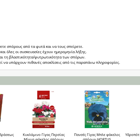
ετε σπόρους από τα φυτά και να τους σπείρετε.
και όλες οι συσκευασίες έχουν ημερομηνία λήξης.
ται τη βλαστικότητα/φυτρωτικότητα των σπόρων.
ρεί να υπάρχουν πιθανές αποκλίσεις από τις παραπάνω πληροφορίες.
 δράσεως
Κυκλάμινο Γίγας Περσίας
Πανσές Γίγας Μπλε φάκελος
Υδροπότ
Μίγμα φάκελος σπόρων
σπόρων HORTUS