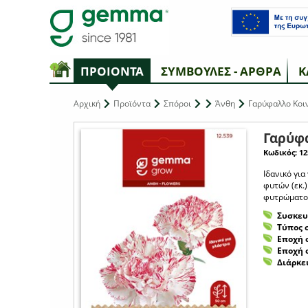
ΠΡΟΙΟΝΤΑ
ΣΥΜΒΟΥΛΕΣ - ΑΡΘΡΑ
Κ
Αρχική
Προϊόντα
Σπόροι
Άνθη
Γαρύφαλλο Κοι
Γαρύφ
Κωδικός: 12
Ιδανικό για
φυτών (εκ.)
φυτρώματος
Συσκευ
Τύπος 
Εποχή 
Εποχή 
Διάρκε