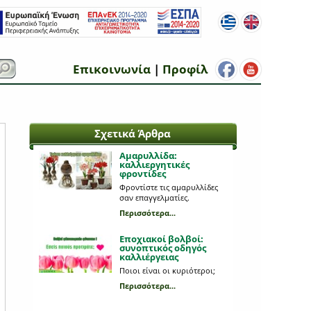
Επικοινωνία
|
Προφίλ
Σχετικά Άρθρα
Αμαρυλλίδα:
καλλιεργητικές
φροντίδες
Φροντίστε τις αμαρυλλίδες
σαν επαγγελματίες.
Περισσότερα...
Εποχιακοί βολβοί:
συνοπτικός οδηγός
καλλιέργειας
Ποιοι είναι οι κυριότεροι;
Περισσότερα...