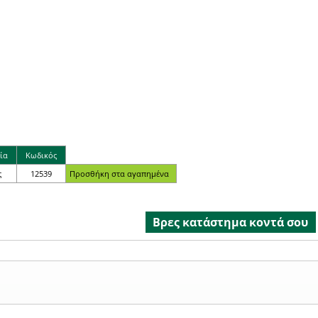
ία
Κωδικός
ς
12539
Βρες κατάστημα κοντά σου