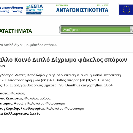
ΑΤΑΣΤΗΜΑΤΑ
νό Διπλό Δίχρωμο φάκελος σπόρων
αλλο Κοινό Διπλό Δίχρωμο φάκελος σπόρων
539
 γλάστρα. Διετές. Κατάλληλο για ηλιόλουστα σημεία και ημισκιά. Απόσταση
: 20. Απόσταση γραμμών (εκ.): 40. Βάθος σποράς (εκ.):0,5-1. Ημέρες
: 15. Έναρξη ανθοφορίας (ημέρες): 90. Dianthus caryophyllus. G064
ασία:
Φάκελος
συσκευασίας:
Φάκελος μικρός
σποράς:
Άνοιξη, Καλοκαίρι, Φθινόπωρο
συγκομιδής / ανθοφορίας:
Καλοκαίρι, Φθινόπωρο
ια καλλιέργειας:
Διετές