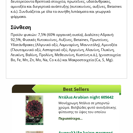
δευτερεύοντα θρεπτικά στοιχεία, πρωτεΐνες, υδατάνθρακες,
αμινοξέα και διεγερτικά ανάπτυξης (κυτοκινίνες, αυξίνες, Betaines
κ.ά.). Συνδυάζεται με όλα τα συνήθη λιπάσματα και γεωργικά
φάρμακα.
Σύνθεση
Προϊόν φυκιών: 7,5% (60% οργανική ουσία), Διαλύτες-Αδρανή:
92,5%, Φυσικές Κυτοκινίνες, Αυξίνες, Betaines, Πρωτεϊνες,
Υδατάνθρακες (Αλγινικό οξύ, Λαμιναρίνη, Μαννιτόλη), Αμινοξέα
(Γλουταμινικό οξύ, Ασπαρτικό οξύ, Αργινίνη, Αλανίνη, Γλυκίνη,
Λευκίνη, Βαλίνη, Προλίνη, Μεθειονίνη, Κυστίνη κ.ά.), Ιχνοστοιχεία:
Bo, Fe, Mn, Zn, Mo, Na, Co κ.ά.) και Μακροστοιχεία (Ca, S, Mg).
Best Sellers
Ντάλια Arabian night 605642
Μονόχρωμη Ντάλια σε μπορντώ
χρώμα. Βολβώδες φυτό ανοιξιάτικης
φύτευσης το ύψος του οποίου
μπορεί να φτάσει τo 1 μέτρo. Η κάθε
Περισσότερα...
συσκευασία περιέχει 1 βολβό.
Αμαρυλλίδα λεύκη πρεπαρέ