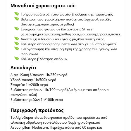
Μοναδικά χαρακτηριστικά:
Γρήγορη ανάπτυξη των φυτών & αύξηση της παραγωγής
Βελτίωση των χαρακτήρων ποιότητας (οργανοληπτικές
ιδιότητες,χρωματισμός,μέγεθος)
Ενίσχυση των φυτών σε καταστάσεις Stress
(φύτρωμα,μεταφύτευση,ανθοφορία,ωρίμανση,ξηρασία,παγετό)
Ανάπτυξη πλούσιου και υγιούς ριζικού συστήματος
Καλύτερη απορρόφηση θρεπτικών στοιχείων από τα φυτά
Ενεργοποίηση και υποβοήθηση της χρήσης των γεωργικών
φαρμάκων
Καλύτερη βλάστηση σπόρων
Δοσολογία
Διαφυλλική λίπανση: 1lt/250lt νερό
Υδρολίπανση: 1lt/500lt νερό
Σπορεία: 1lt/200lt νερό
Εμβάπτιση σπόρων: 1lt/100lt νερό (Αφήνουμε τον σπόρο να
στεγνώσει καλά)
Εμβάπτιση ριζών: 1lt/100lt νερό
Περιγραφή προϊόντος
Το Algit-Super είναι ένα φυσικό προϊόν που προκύπτει από
αλκαλική υδρόλυση του θαλάσσιου Νορβηγικού φυκιού
Ascophyllum Nodosum. Περιέχει πάνω από 60 κύρια και