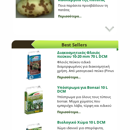
Ποια παράσιτα προσβάλλουν τη
πατάτα;
Περισσότερα...
Προβλάστηση πατατόσπορου
Ποια είναι τα πλεονεκτήματα της και
τι διαδικασία ακολουθούμε;
Περισσότερα...
Best Sellers
Διακοσμητικός Φλοιός
πεύκου 10-20 mm 70 L DCM
Φλοιός πεύκου ειδικά
διαμορφωμένος για διακοσμητική
χρήση. Aπό μεσογειακό πεύκο (Pinus
maritima), έντονου κόκκινο-καφέ
Περισσότερα...
χρώματος, διαστάσεων 10-20 mm.
Υπόστρωμα για Bonsai 10 L
DCM
Υπόστρωμα για όλους τους τύπους
bonsai. Μίγμα χώματος που
εμπεριέχει λάβα, τύρφη και ειδικού
τύπου άμμο.
Περισσότερα...
Βιολογικό Χώμα 10 L DCM
Χώμα ιδανικό για σπορόφυτα,