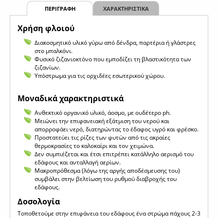
ΠΕΡΙΓΡΑΦΗ
ΧΑΡΑΚΤΗΡΙΣΤΙΚΑ
Χρήση φλοιού
Διακοσμητικό υλικό γύρω από δένδρα, παρτέρια ή γλάστρες
στο μπαλκόνι.
Φυσικό ζιζανιοκτόνο που εμποδίζει τη βλαστικότητα των
ζιζανίων.
Υπόστρωμα για τις ορχιδέες εσωτερικού χώρου.
Μοναδικά χαρακτηριστικά
Ανθεκτικό οργανικό υλικό, άοσμο, με ουδέτερο ph.
Μειώνει την επιφανειακή εξάτμιση του νερού και
απορροφάει νερό, διατηρώντας το έδαφος υγρό και φρέσκο.
Προστατεύει τις ρίζες των φυτών από τις ακραίες
θερμοκρασίες το καλοκαίρι και τον χειμώνα.
Δεν συμπιέζεται και έτσι επιτρέπει κατάλληλο αερισμό του
εδάφους και ανταλλαγή αερίων.
Μακροπρόθεσμα (λόγω της αργής αποδέσμευσης του)
συμβάλει στην βελτίωση του ρυθμού διαβροχής του
εδάφους.
Δοσολογία
Τοποθετούμε στην επιφάνεια του εδάφους ένα στρώμα πάχους 2-3