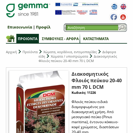
Επικοινωνία
|
Προφίλ
ΠΡΟΙΟΝΤΑ
ΣΥΜΒΟΥΛΕΣ - ΑΡΘΡΑ
ΚΑΤΑΣΤΗΜΑΤΑ
Αρχική
Προϊόντα
Χώματα, κορδόνια, εντομοπαγίδες
Διάφορα
είδη
Χώματα / υποστρώματα
Διακοσμητικός
Φλοιός πεύκου 20-40 mm 70 L DCM
Διακοσμητικός
Φλοιός πεύκου 20-40
mm 70 L DCM
Κωδικός: 11226
Φλοιός πεύκου ειδικά
διαμορφωμένος για
διακοσμητική χρήση. Aπό
μεσογειακό πεύκο (Pinus
maritima), έντονου κόκκινο-
καφέ χρώματος, διαστάσεων
20-40 mm.