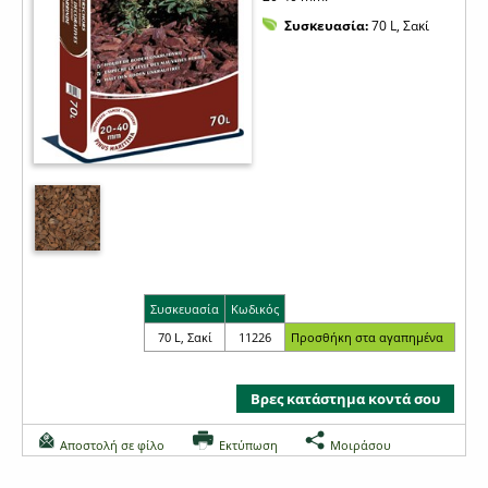
Συσκευασία:
70 L, Σακί
Συσκευασία
Κωδικός
70 L, Σακί
11226
Βρες κατάστημα κοντά σου
Αποστολή σε φίλο
Εκτύπωση
Μοιράσου